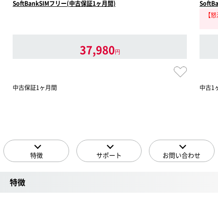
SoftBankSIMフリー(中古保証1ヶ月間)
Soft
【怒涛
37,980
円
中古保証1ヶ月間
中古1
特徴
サポート
お問い合わせ
特徴