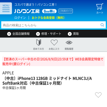
コスパで選ぼう！パソコン工房！
MENU
ご利用ガイド
カート
ログイン
おトクな会員登録（無料）
全国店舗情報
修理・サポート
買取
初めての方
お気に入り
閲覧履歴
【怒涛のスーパー中古の日!2026/8/9(日)23:59まで】WEB会員限定特価で
販売中!(要ログイン)
APPLE
〔中古〕iPhone13 128GB ミッドナイト MLNC3J/A
SoftBank対応（中古保証1ヶ月間）
中古保証1ヶ月間