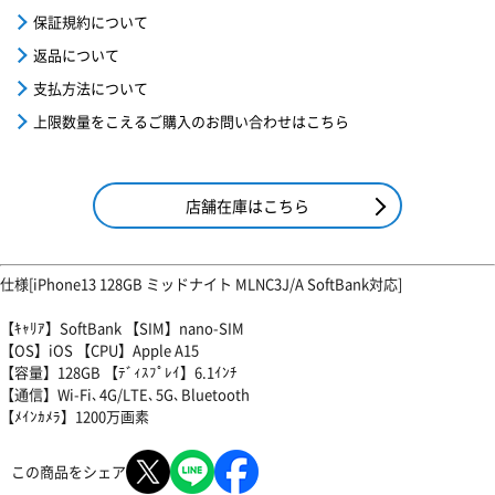
保証規約について
返品について
支払方法について
上限数量をこえるご購入のお問い合わせはこちら
店舗在庫はこちら
仕様[iPhone13 128GB ミッドナイト MLNC3J/A SoftBank対応]
【ｷｬﾘｱ】SoftBank 【SIM】nano-SIM
【OS】iOS 【CPU】Apple A15
【容量】128GB 【ﾃﾞｨｽﾌﾟﾚｲ】6.1ｲﾝﾁ
【通信】Wi-Fi､4G/LTE､5G､Bluetooth
【ﾒｲﾝｶﾒﾗ】1200万画素
この商品をシェア