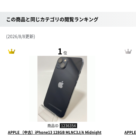
この商品と同じカテゴリの閲覧ランキング
(2026/8/8更新)
1
位
商品ID
1236354
APPLE 〔中古〕iPhone13 128GB MLNC3J/A Midnight
APPL