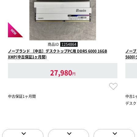
NEW
商品ID
1254864
ノーブランド 〔中古〕デスクトップPC用 DDR5 6000 16GB
ノーブラ
XMP(中古保証1ヶ月間)
560
27,980
円
中古保証1ヶ月間
中古1
デスクト