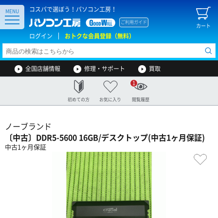
コスパで選ぼう！パソコン工房！
MENU
ご利用ガイド
カート
ログイン
おトクな会員登録（無料）
全国店舗情報
修理・サポート
買取
1
初めての方
お気に入り
閲覧履歴
ノーブランド
〔中古〕DDR5-5600 16GB/デスクトップ(中古1ヶ月保証)
中古1ヶ月保証