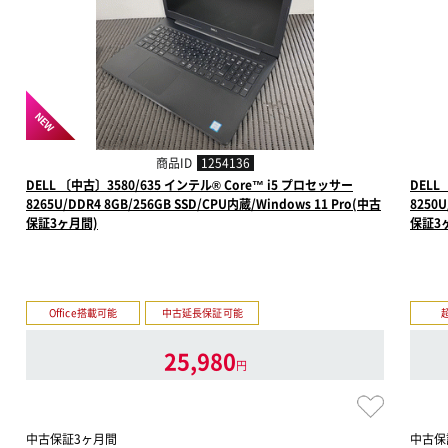
NEW
商品ID
1254136
DELL 〔中古〕3580/635 インテル® Core™ i5 プロセッサー
DELL
8265U/DDR4 8GB/256GB SSD/CPU内蔵/Windows 11 Pro(中古
8250U
保証3ヶ月間)
保証3
Office搭載可能
中古延長保証可能
25,980
円
中古保証3ヶ月間
中古保