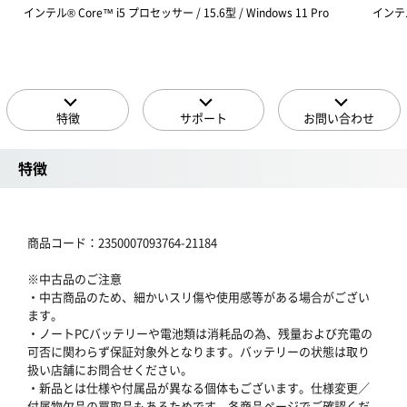
インテル® Core™ i5 プロセッサー / 15.6型 / Windows 11 Pro
インテル®
特徴
サポート
お問い合わせ
特徴
商品コード：2350007093764-21184
※中古品のご注意
・中古商品のため、細かいスリ傷や使用感等がある場合がござい
ます。
・ノートPCバッテリーや電池類は消耗品の為、残量および充電の
可否に関わらず保証対象外となります。バッテリーの状態は取り
扱い店舗にお問合せください。
・新品とは仕様や付属品が異なる個体もございます。仕様変更／
付属物欠品の買取品もあるためです。各商品ページでご確認くだ