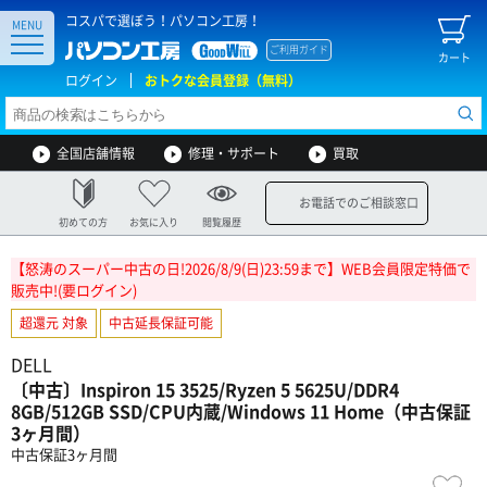
コスパで選ぼう！パソコン工房！
MENU
ご利用ガイド
カート
ログイン
おトクな会員登録（無料）
全国店舗情報
修理・サポート
買取
お電話でのご相談窓口
初めての方
お気に入り
閲覧履歴
【怒涛のスーパー中古の日!2026/8/9(日)23:59まで】WEB会員限定特価で
販売中!(要ログイン)
超還元 対象
中古延長保証可能
DELL
〔中古〕Inspiron 15 3525/Ryzen 5 5625U/DDR4
8GB/512GB SSD/CPU内蔵/Windows 11 Home（中古保証
3ヶ月間）
中古保証3ヶ月間