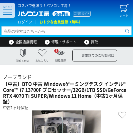
コスパで選ぼう！パソコン工房！
MENU
ご利用ガイド
カート
ログイン
おトクな会員登録（無料）
全国店舗情報
修理・サポート
買取
1
お電話でのご相談窓口
初めての方
お気に入り
閲覧履歴
ノーブランド
〔中古〕BTO 中古 Windowsゲーミングデスク インテル®
Core™ i7 13700F プロセッサー/32GB/1TB SSD/GeForce
RTX 4070 Ti SUPER/Windows 11 Home（中古1ヶ月保
証）
中古1ヶ月保証