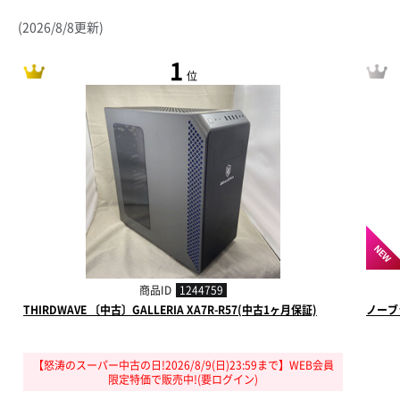
(2026/8/8更新)
1
位
NEW
商品ID
1244759
THIRDWAVE 〔中古〕GALLERIA XA7R-R57(中古1ヶ月保証)
ノーブ
【怒涛のスーパー中古の日!2026/8/9(日)23:59まで】WEB会員
限定特価で販売中!(要ログイン)