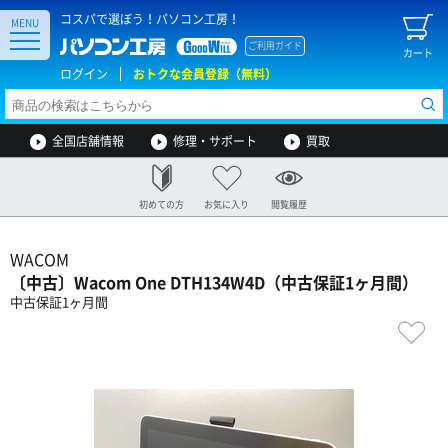
コスパで選ぼう！パソコン工房！
MENU
ご利用ガイド
カート
ログイン
おトクな会員登録（無料）
全国店舗情報
修理・サポート
買取
初めての方
お気に入り
閲覧履歴
WACOM
〔中古〕Wacom One DTH134W4D（中古保証1ヶ月間）
中古保証1ヶ月間