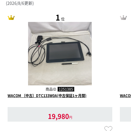
(2026/8/6更新)
1
位
商品ID
1251385
WACOM 〔中古〕DTC133W0A(中古保証1ヶ月間)
WACO
19,980
円