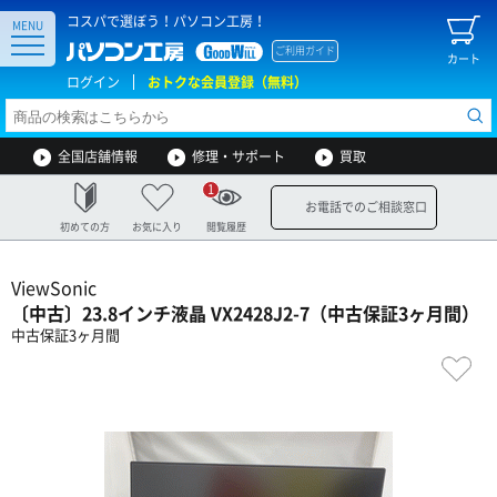
コスパで選ぼう！パソコン工房！
MENU
ご利用ガイド
カート
ログイン
おトクな会員登録（無料）
全国店舗情報
修理・サポート
買取
1
お電話でのご相談窓口
初めての方
お気に入り
閲覧履歴
ViewSonic
〔中古〕23.8インチ液晶 VX2428J2-7（中古保証3ヶ月間）
中古保証3ヶ月間