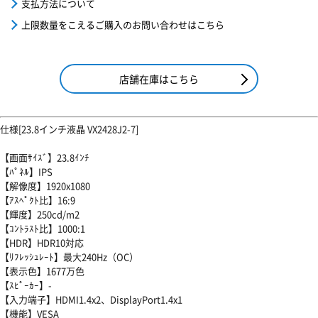
支払方法について
上限数量をこえるご購入のお問い合わせはこちら
店舗在庫はこちら
仕様[23.8インチ液晶 VX2428J2-7]
【画面ｻｲｽﾞ】23.8ｲﾝﾁ
【ﾊﾟﾈﾙ】IPS
【解像度】1920x1080
【ｱｽﾍﾟｸﾄ比】16:9
【輝度】250cd/m2
【ｺﾝﾄﾗｽﾄ比】1000:1
【HDR】HDR10対応
【ﾘﾌﾚｯｼｭﾚｰﾄ】最大240Hz（OC）
【表示色】1677万色
【ｽﾋﾟｰｶｰ】-
【入力端子】HDMI1.4x2、DisplayPort1.4x1
【機能】VESA