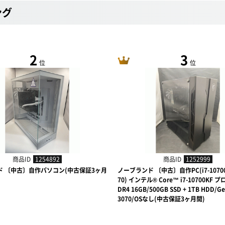
ング
2
3
位
位
商品ID
1254892
商品ID
1252999
ド 〔中古〕自作パソコン(中古保証3ヶ月
ノーブランド 〔中古〕自作PC(i7-10700
70) インテル® Core™ i7-10700KF
DR4 16GB/500GB SSD + 1TB HDD/Ge
3070/OSなし(中古保証3ヶ月間)