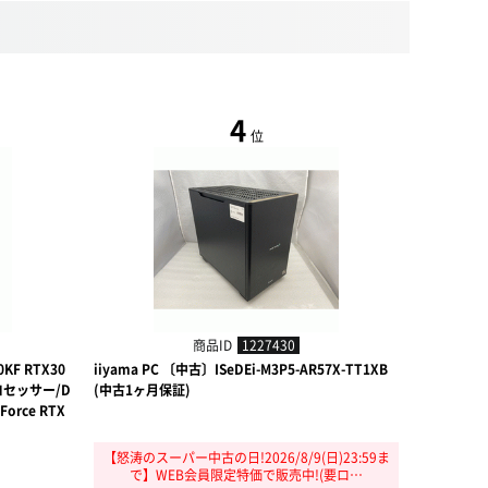
4
位
商品ID
1227430
KF RTX30
iiyama PC 〔中古〕ISeDEi-M3P5-AR57X-TT1XB
ノーブランド 
 プロセッサー/D
(中古1ヶ月保証)
G/DDR4 32
Force RTX
0 12GB/
【怒涛のスーパー中古の日!2026/8/9(日)23:59ま
【中古値下
で】WEB会員限定特価で販売中!(要ロ…