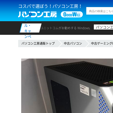
コスパで選ぼう！パソコン工房！
セー
ル・
パソコン
ユニットコムがお勧めする Windows.
キャ
ンペ
ーン
パソコン工房通販トップ
中古パソコン
中古ゲーミング