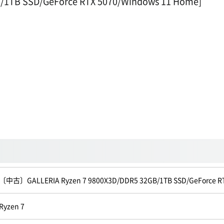
/1TB SSD/GeForce RTX 5070/Windows 11 Home]
〔中古〕GALLERIA Ryzen 7 9800X3D/DDR5 32GB/1TB SSD/GeFor
Ryzen 7