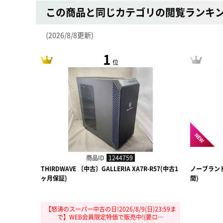
この商品と同じカテゴリの閲覧ランキ
(2026/8/8更新)
1
位
NEW
商品ID
1244759
THIRDWAVE 〔中古〕GALLERIA XA7R-R57(中古1
ノーブラン
ヶ月保証)
間)
【怒涛のスーパー中古の日!2026/8/9(日)23:59ま
で】WEB会員限定特価で販売中!(要ロ…