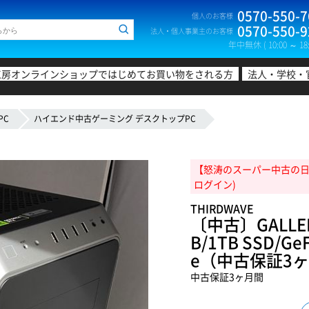
0570-550-7
個人のお客様
0570-550-9
法人・個人事業主のお客様
年中無休 ( 10:00 ～ 18:
工房オンラインショップではじめてお買い物をされる方
法人・学校・
PC
ハイエンド中古ゲーミング デスクトップPC
【怒涛のスーパー中古の日!20
ログイン)
THIRDWAVE
〔中古〕GALLERIA
B/1TB SSD/Ge
e（中古保証3
中古保証3ヶ月間