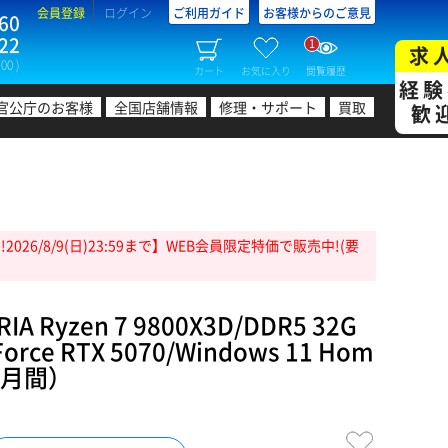
会員登録
ログイン
ご利用ガイド
お客様からのご意見
60
22
1
求
00 )
カート
お気に入り
閲覧履歴
経験
官公庁のお客様
全国店舗情報
修理・サポート
買取
歓
26/8/9(日)23:59まで】WEB会員限定特価で販売中!(要
 Ryzen 7 9800X3D/DDR5 32G
Force RTX 5070/Windows 11 Hom
ヶ月間）