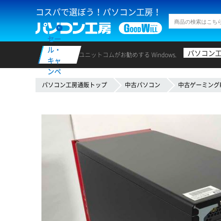
コスパで選ぼう！パソコン工房！
セー
ル・
パソコン
ユニットコムがお勧めする Windows.
キャ
ンペ
ーン
パソコン工房通販トップ
中古パソコン
中古ゲーミング