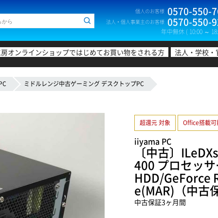
0570-550-7
個人のお客様
0570-550-9
法人・個人事業主のお客様
年中無休 ( 10:00 ～ 18:
工房オンラインショップではじめてお買い物をされる方
法人・学校・
PC
ミドルレンジ中古ゲーミング デスクトップPC
超還元 対象
Office搭載
iiyama PC
〔中古〕ILeDXs-
400 プロセッサー/
HDD/GeForce 
e(MAR)（中
中古保証3ヶ月間