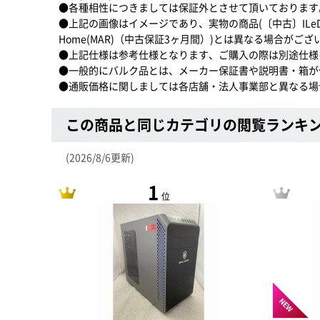
●各種相性につきましては保証外とさせて頂いております
●上記の画像はイメージであり、実物の商品(〔中古〕ILeDXs-M05M-A/イ
Home(MAR)（中古保証3ヶ月間）)とは異なる場合がござ
●上記仕様は参考仕様となります、ご購入の際は別途仕様
●一般的にバルク品とは、メーカー保証書や説明書・箱が
●通販価格に関しましては各店舗・法人事業部と異なる場
この商品と同じカテゴリの閲覧ランキ
(2026/8/6更新)
1
位
NEW