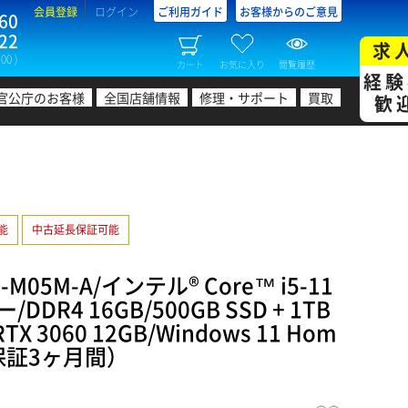
会員登録
ログイン
ご利用ガイド
お客様からのご意見
60
22
求
00 )
カート
お気に入り
閲覧履歴
経験
官公庁のお客様
全国店舗情報
修理・サポート
買取
歓
可能
中古延長保証可能
M05M-A/インテル® Core™ i5-11
DDR4 16GB/500GB SSD + 1TB
RTX 3060 12GB/Windows 11 Hom
古保証3ヶ月間）