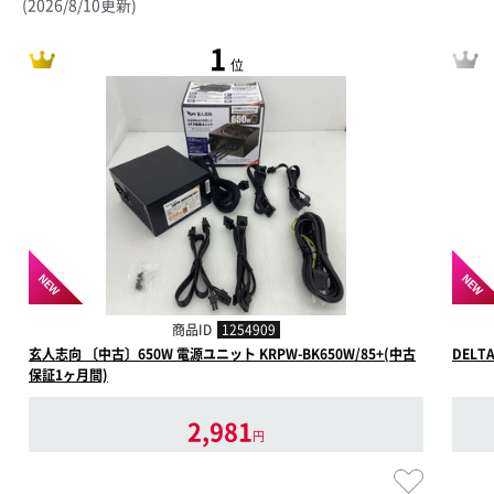
(2026/8/10更新)
1
位
NEW
NEW
商品ID
1254909
玄人志向 〔中古〕650W 電源ユニット KRPW-BK650W/85+(中古
DELT
保証1ヶ月間)
2,981
円