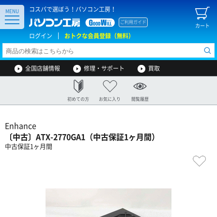
コスパで選ぼう！パソコン工房！
MENU
ご利用ガイド
カート
ログイン
おトクな会員登録（無料）
全国店舗情報
修理・サポート
買取
初めての方
お気に入り
閲覧履歴
Enhance
〔中古〕ATX-2770GA1（中古保証1ヶ月間）
中古保証1ヶ月間