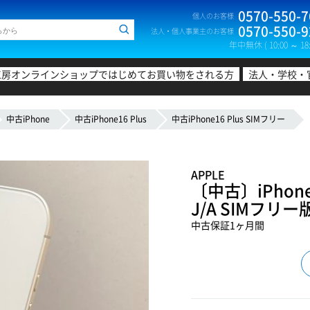
0570-550-7
個人のお客様
0570-550-9
法人・個人事業主のお客様
年中無休 ( 10:00 ～ 18:
工房オンラインショップではじめてお買い物をされる方
法人・学校・
中古iPhone
中古iPhone16 Plus
中古iPhone16 Plus SIMフリー
APPLE
〔中古〕iPhone1
J/A SIMフ
中古保証1ヶ月間