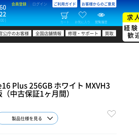
会員登録
ログイン
ご利用ガイド
お客様からのご意見
60
22
求
00 )
カート
お気に入り
閲覧履歴
経験
官公庁のお客様
全国店舗情報
修理・サポート
買取
歓
6 Plus 256GB ホワイト MXVH3
リー版（中古保証1ヶ月間）
製品仕様を見る