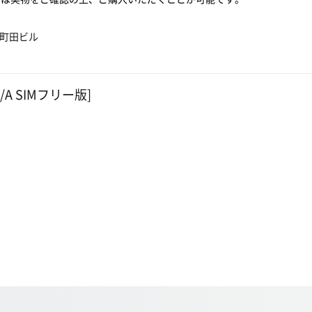
ム町田ビル
J/A SIMフリー版]