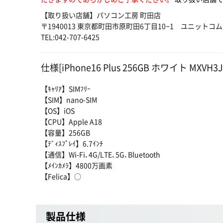
【取り扱い店舗】パソコン工房 町田店
〒1940013 東京都町田市原町田6丁目10−1 ユニットコ
TEL:042-707-6425
仕様[iPhone16 Plus 256GB ホワイト MXVH3
【ｷｬﾘｱ】SIMﾌﾘｰ
【SIM】nano-SIM
【OS】iOS
【CPU】Apple A18
【容量】256GB
【ﾃﾞｨｽﾌﾟﾚｲ】6.7ｲﾝﾁ
【通信】Wi-Fi､4G/LTE､5G､Bluetooth
【ﾒｲﾝｶﾒﾗ】4800万画素
【Felica】○
製品仕様