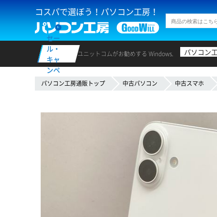
コスパで選ぼう！パソコン工房！
セー
ル・
パソコン
ユニットコムがお勧めする Windows.
キャ
ンペ
ーン
パソコン工房通販トップ
中古パソコン
中古スマホ