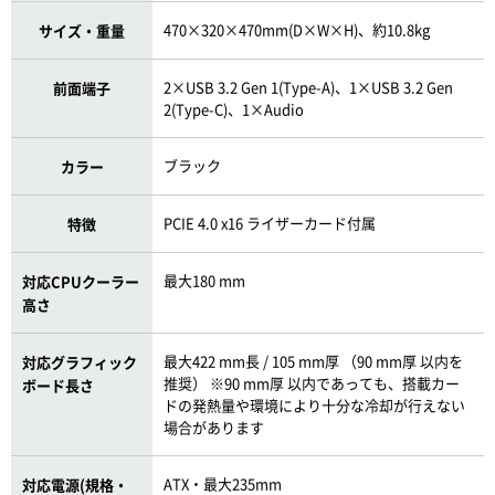
470×320×470mm(D×W×H)、約10.8kg
サイズ・重量
2×USB 3.2 Gen 1(Type-A)、1×USB 3.2 Gen
前面端子
2(Type-C)、1×Audio
ブラック
カラー
PCIE 4.0 x16 ライザーカード付属
特徴
最大180 mm
対応CPUクーラー
高さ
最大422 mm長 / 105 mm厚 （90 mm厚 以内を
対応グラフィック
推奨） ※90 mm厚 以内であっても、搭載カー
ボード長さ
ドの発熱量や環境により十分な冷却が行えない
場合があります
ATX・最大235mm
対応電源(規格・