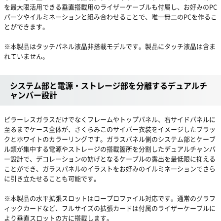
を最大限活用できる垂直搭載用のライザーケーブルも付属し、お好みのPC
パーツやイルミネーションと組み合わせることで、唯一無二のPCを作るこ
とができます。
※本製品はタッチパネル液晶非搭載モデルです。製品にタッチ液晶は含ま
れていません。
システム部と電源・ストレージ部を分離するデュアルチ
ャンバー設計
ピラーレスガラスだけでなくフレームやトップパネル、右サイドパネルに
至るまでケース全体が、さくらみこのサイバー衣装をイメージしたブラッ
クとホワイトのカラーリングです。ガラスパネル側のシステム部とケーブ
ル類が集中する電源やストレージの搭載箇所を分割したデュアルチャンバ
ー設計で、デコレーションの妨げとなるケーブルの露出を最低限に抑える
ことができ、ガラスパネルのイラストをお好みのイルミネーションでさら
に引き立たせることも可能です。
※本製品の水平拡張スロットはロープロファイル対応です。通常のグラフ
ィックカードなど、フルサイズの拡張カードは付属のライザーケーブルに
より垂直スロットの方に搭載します。