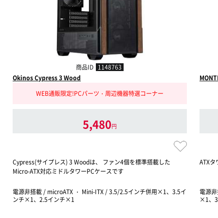
商品ID
1148763
Okinos Cypress 3 Wood
MONTE
WEB通販限定!PCパーツ・周辺機器特選コーナー
5,480
円
Cypress(サイプレス) 3 Woodは、 ファン4個を標準搭載した
ATX
Micro-ATX対応ミドルタワーPCケースです
電源非搭載 / microATX ・ Mini-ITX / 3.5/2.5インチ併用×1、3.5イ
電源非搭載
ンチ×1、2.5インチ×1
×1、3