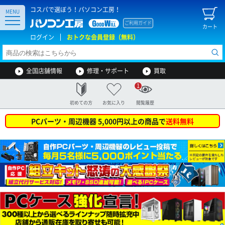
コスパで選ぼう！パソコン工房！
MENU
ご利用ガイド
カート
ログイン
おトクな会員登録（無料）
全国店舗情報
修理・サポート
買取
1
初めての方
お気に入り
閲覧履歴
PCパーツ・周辺機器 5,000円以上の商品で
送料無料