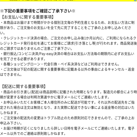
※下記の重要事項をご確認ご了承下さい※
【お支払いに関する重要事項】
・本商品はお届けまで時間がかかる個別注文毎の予約生産となるため、お支払い方法に制
限があり、ご注文後のお支払いを全て先に完了することをご了承の上お申し込みくださ
い。
・クレジットカード決済の場合、ご注文のお申し込み後1か月以内に、ご利用になられるク
レジットカード発行会社を通じてお客様にご請求(引き落とし等)が行われます。商品発送後
のご請求ではありませんのご注意ご了承下さい。
・銀行振込/コンビニ決済/Pay-easy決済の場合はお支払い方法毎の期限内に必ずお支払い
を完了させる必要があります。
・各種ショッピングローン・代金引換・ペイ系決済などはご利用はできません。
・ご注文後は下記の配送に関する重要事項に記載ある以外の事由によるキャンセル・返金
はできません。
【配送に関する重要事項】
・商品のお引き渡し(配送)は商品説明に記載された時期となります。製造元の都合により時
期が変更する場合は判明次第速やかに電子メールにてご連絡いたします。
・お申込みいただくお客様ご本人様住所のみに配送が可能です。それ以外の配送先をご指
定された場合は注文は無効となり、また実際に配送できない事による返金等の対応はいた
しかねます。
・ご注文後の配送先の変更はトラブル防止のため原則対応できませんので、ご了承の上お
申込み下さい。
・お届け時期が近くになりましたら詳しい日時を電子メールにてご連絡いたします。電子
メール以外でのご連絡は原則致しかねます。