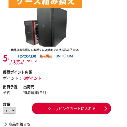
54,970
円
20,000円
獲得ポイント内訳
ポイント：
0ポイント
出荷予定
出荷元
予約
物流倉庫(自社)
数量
ショッピングカートに入れる
商品到着目安