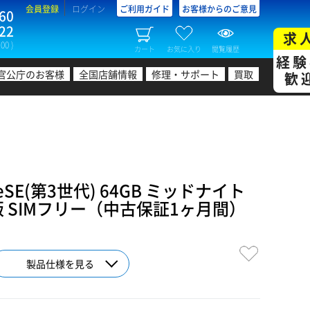
会員登録
ログイン
ご利用ガイド
お客様からのご意見
60
22
求
00 )
カート
お気に入り
閲覧履歴
経験
官公庁のお客様
全国店舗情報
修理・サポート
買取
歓
eSE(第3世代) 64GB ミッドナイト
au版 SIMフリー（中古保証1ヶ月間）
製品仕様を見る