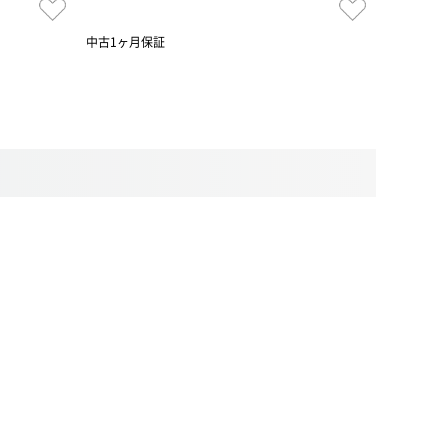
中古1ヶ月保証
中古保証1