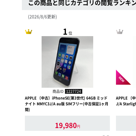
この商品と同じカテゴリの閲覧ランキ
(2026/8/6更新)
1
位
NEW
商品ID
1227724
APPLE 〔中古〕iPhoneSE(第3世代) 64GB ミッド
APPLE 〔中
ナイト MMYC3J/A au版 SIMフリー(中古保証1ヶ月
J/A Star
間)
19,980
円