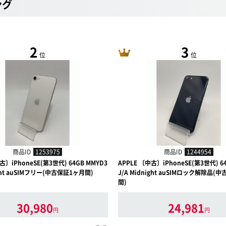
ング
2
3
位
位
商品ID
1253975
商品ID
1244954
古〕iPhoneSE(第3世代) 64GB MMYD3
APPLE 〔中古〕iPhoneSE(第3世代) 6
light auSIMフリー(中古保証1ヶ月間)
J/A Midnight auSIMロック解除品(
間)
30,980
24,981
円
円