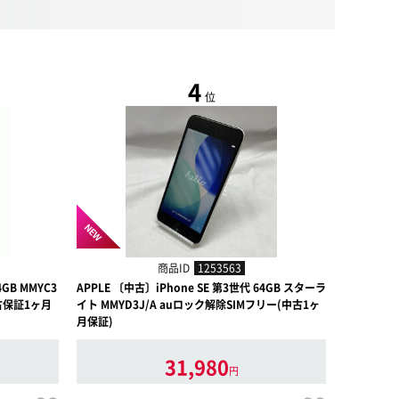
4
位
NEW
NEW
商品ID
1253563
4GB MMYC3
APPLE 〔中古〕iPhone SE 第3世代 64GB スターラ
APPLE 〔
中古保証1ヶ月
イト MMYD3J/A auロック解除SIMフリー(中古1ヶ
ナイト MM
月保証)
間)
31,980
円