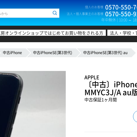
0570-550-7
個人のお客様
0570-550-9
法人・個人事業主のお客様
年中無休 ( 10:00 ～ 18:
工房オンラインショップではじめてお買い物をされる方
法人・学校・
中古iPhone
中古iPhoneSE(第3世代)
中古iPhoneSE(第3世代) au
APPLE
〔中古〕iPhon
MMYC3J/A 
中古保証1ヶ月間