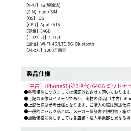
【ｷｬﾘｱ】au(解除済)
【SIM】nano-SIM
【OS】iOS
【CPU】Apple A15
【容量】64GB
【ﾃﾞｨｽﾌﾟﾚｲ】4.7ｲﾝﾁ
【通信】Wi-Fi､4G/LTE､5G､Bluetooth
【ﾒｲﾝｶﾒﾗ】1200万画素
製品仕様
〔中古〕iPhoneSE(第3世代) 64GB ミッ
●各種相性につきましては保証外とさせて頂いております
●上記の画像はイメージであり、実物の商品(〔中古〕iPhoneS
●上記仕様は参考仕様となります、ご購入の際は別途仕様
●一般的にバルク品とは、メーカー保証書や説明書・箱が
●通販価格に関しましては各店舗・法人事業部と異なる場