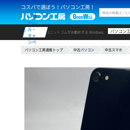
コスパで選ぼう！パソコン工房！
セー
ル・
パソコン
ユニットコムがお勧めする Windows.
キャ
ンペ
ーン
パソコン工房通販トップ
中古パソコン
中古スマホ