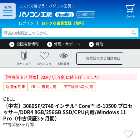
コスパで選ぼう！パソコン工房！
MENU
ご利用ガイド
カート
ログイン
おトクな会員登録（無料）
全国店舗情報
修理・サポート
買取
お電話でのご相談窓口
初めての方
お気に入り
閲覧履歴
【中古値下げ 対象】2026/7/17(金)に値下げしました!
超還元 対象
Office搭載可能
中古延長保証可能
DELL
〔中古〕3080SF/2740 インテル® Core™ i5-10500 プロセ
ッサー/DDR4 8GB/256GB SSD/CPU内蔵/Windows 11
Pro（中古保証3ヶ月間）
中古保証3ヶ月間