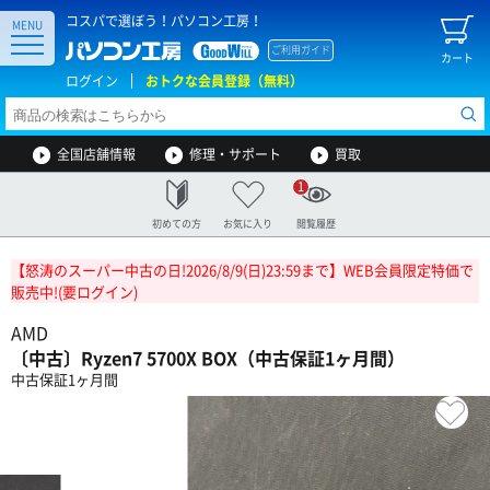
コスパで選ぼう！パソコン工房！
MENU
ご利用ガイド
カート
ログイン
おトクな会員登録（無料）
全国店舗情報
修理・サポート
買取
1
初めての方
お気に入り
閲覧履歴
【怒涛のスーパー中古の日!2026/8/9(日)23:59まで】WEB会員限定特価で
販売中!(要ログイン)
AMD
〔中古〕Ryzen7 5700X BOX（中古保証1ヶ月間）
中古保証1ヶ月間