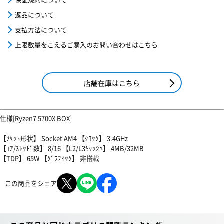
返品について
支払方法について
上限数量をこえるご購入のお問い合わせはこちら
店舗在庫はこちら
仕様[Ryzen7 5700X BOX]
【ｿｹｯﾄ形状】 Socket AM4 【ｸﾛｯｸ】 3.4GHz
【ｺｱ/ｽﾚｯﾄﾞ数】 8/16 【L2/L3ｷｬｯｼｭ】 4MB/32MB
【TDP】 65W 【ｸﾞﾗﾌｨｯｸ】 非搭載
この商品をシェア