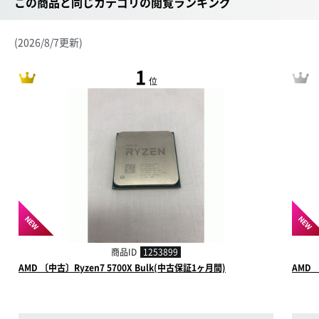
この商品と同じカテゴリの閲覧ランキング
(2026/8/7更新)
1
位
NEW
NEW
商品ID
1253899
AMD 〔中古〕Ryzen7 5700X Bulk(中古保証1ヶ月間)
AMD 