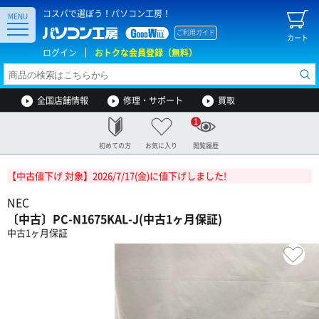
コスパで選ぼう！パソコン工房！
MENU
ご利用ガイド
カート
ログイン
おトクな会員登録（無料）
全国店舗情報
修理・サポート
買取
1
初めての方
お気に入り
閲覧履歴
【中古値下げ 対象】2026/7/17(金)に値下げしました!
NEC
〔中古〕PC-N1675KAL-J(中古1ヶ月保証)
中古1ヶ月保証