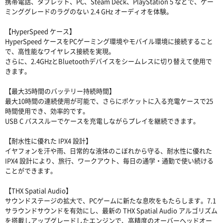
携帯電話、タブレット、PC、Steam Deck、PlayStation 5 などで、ゲー
ミンググレードのラグのない 2.4 GHz オーディオを体験。
【HyperSpeed ケース】
HyperSpeed ケースをPCゲーミング環境やモバイル環境に接続すること
で、高性能なワイヤレス接続を実現。
さらに、2.4GHzとBluetoothデバイスをシームレスに切り替えて使用で
きます。
【最大35時間のバッテリー持続時間】
最大10時間の連続使用が可能で、さらにポケットに入る充電ケースで25
時間使用でき、効率的です。
USB C パススルーでケースを充電しながらプレイを継続できます。
【耐水性に優れた IPX4 設計】
イヤフォンを汗や雨、日常的な液体のこぼれから守る、耐水性に優れた
IPX4 設計により、旅行、ワークアウト、毎日の通学・通勤で使い続ける
ことができます。
【THX Spatial Audio】
サウンドステージの拡大で、PCゲームに新たな息吹をもたらします。7.1
サラウンドサウンドを有効にし、最新の THX Spatial Audio アルゴリズム
を搭載しアップグレードしたエンジンで、高精度のオーバーヘッドオー