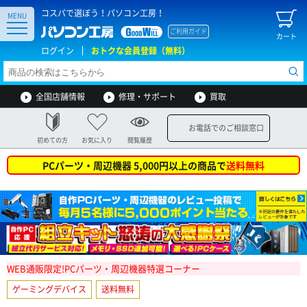
コスパで選ぼう！パソコン工房！
MENU
ご利用ガイド
カート
ログイン
おトクな会員登録（無料）
全国店舗情報
修理・サポート
買取
お電話でのご相談窓口
初めての方
お気に入り
閲覧履歴
PCパーツ・周辺機器 5,000円以上の商品で
送料無料
WEB通販限定!PCパーツ・周辺機器特選コーナー
ゲーミングデバイス
送料無料