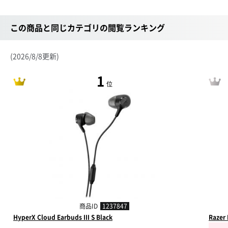
この商品と同じカテゴリの閲覧ランキング
(2026/8/8更新)
1
位
商品ID
1237847
HyperX Cloud Earbuds III S Black
Razer