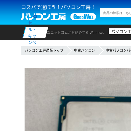
コスパで選ぼう！パソコン工房！
セー
ル・
パソコン
ユニットコムがお勧めする Windows.
キャ
ンペ
ーン
パソコン工房通販トップ
中古パソコン
中古パソコンパ