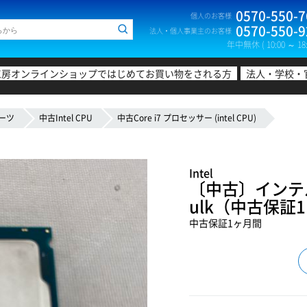
0570-550-7
個人のお客様
0570-550-9
法人・個人事業主のお客様
年中無休 ( 10:00 ～ 18:
工房オンラインショップではじめてお買い物をされる方
法人・学校・
ーツ
中古Intel CPU
中古Core i7 プロセッサー (intel CPU)
Intel
〔中古〕インテル® 
ulk（中古保証
中古保証1ヶ月間