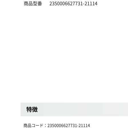
商品型番
2350006627731-21114
特徴
商品コード：2350006627731-21114