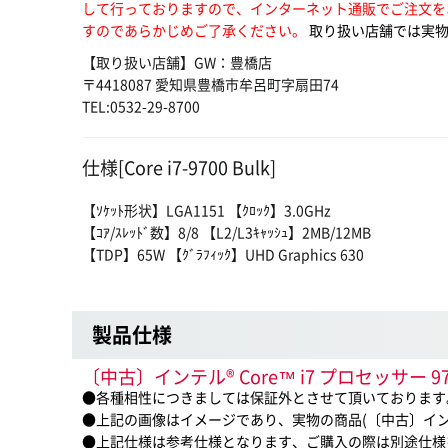
して行っておりますので、インターネット通販でご注文を
すのであらかじめご了承ください。
取り扱い店舗では実物
【取り扱い店舗】GW：豊橋店
〒4418087 愛知県豊橋市牟呂町字扇田74
TEL:0532-29-8700
仕様[Core i7-9700 Bulk]
【ｿｹｯﾄ形状】LGA1151 【ｸﾛｯｸ】3.0GHz
【ｺｱ/ｽﾚｯﾄﾞ数】8/8 【L2/L3ｷｬｯｼｭ】2MB/12MB
【TDP】65W 【ｸﾞﾗﾌｨｯｸ】UHD Graphics 630
製品仕様
〔中古〕インテル® Core™ i7 プロセッサー
●各種相性につきましては保証外とさせて頂いております
●上記の画像はイメージであり、実物の商品(〔中古〕インテル® 
●上記仕様は参考仕様となります、ご購入の際は別途仕様