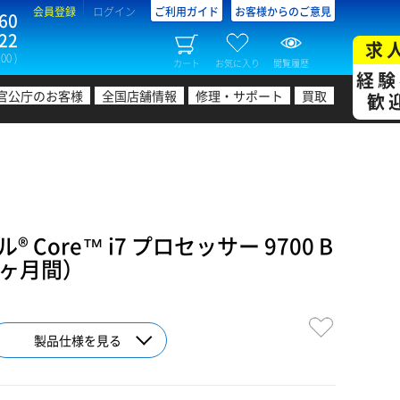
会員登録
ログイン
ご利用ガイド
お客様からのご意見
60
22
求
00 )
カート
お気に入り
閲覧履歴
経験
官公庁のお客様
全国店舗情報
修理・サポート
買取
歓
Core™ i7 プロセッサー 9700 B
1ヶ月間）
製品仕様を見る