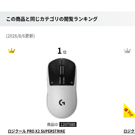
この商品と同じカテゴリの閲覧ランキング
(2026/8/6更新)
1
位
値下げ
商品ID
1207580
ロジクール PRO X2 SUPERSTRIKE
ロジクール