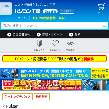
コスパで選ぼう！パソコン工房！
MENU
ご利用ガイド
カート
ログイン
おトクな会員登録（無料）
全国店舗情報
修理・サポート
買取
初めての方
お気に入り
閲覧履歴
PCパーツ・周辺機器 5,000円以上の商品で
送料無料
ゲーミングデバイス
送料無料
Pulsar