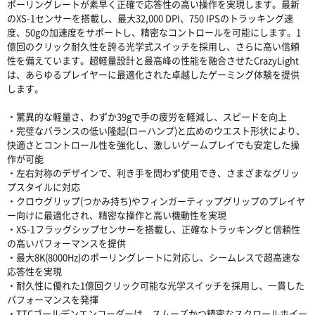
ポーリングレートが素早く正確で応答性の高い操作を実現します。最新
のXS-1センサーを搭載し、最大32,000 DPI、750 IPSのトラッキング速
度、50gの加速度をサポートし、精密なコントロールを可能にします。1
億回のクリック耐久性を誇る光学式スイッチを採用し、さらに高い信頼
性を備えています。超軽量設計と最高峰の性能を融合させたCrazyLight
は、あらゆるプレイヤーに最適化された卓越したゲーミング体験を提供
します。
・驚異的な軽量さ、わずか39gで手の疲労を軽減し、スピードを向上
・完璧なバランスの低い隆起(ローハンプ)と広めのウエスト形状により、
快適さとコントロール性を強化し、激しいゲームプレイでも安定した操
作が可能
・左右対称のデザインで、利き手を問わず使用でき、さまざまなグリッ
プスタイルに対応
・クロウグリップ(つかみ持ち)やフィンガーティップグリップのプレイヤ
ー向けに最適化され、精密な操作と高い機動性を実現
・XS-1フラッグシップセンサーを搭載し、正確なトラッキングと信頼性
の高いパフォーマンスを提供
・最大8K(8000Hz)のポーリングレートに対応し、シームレスで超高速な
応答性を実現
・耐久性に優れた1億回クリック可能な光学スイッチを採用し、一貫した
パフォーマンスを発揮
・TTCゴールデンエンコーダーは、スムーズかつ精密なスクロールホイー