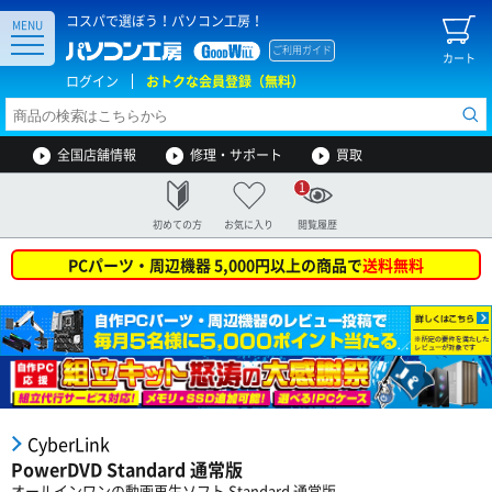
コスパで選ぼう！パソコン工房！
MENU
ご利用ガイド
カート
ログイン
おトクな会員登録（無料）
全国店舗情報
修理・サポート
買取
1
初めての方
お気に入り
閲覧履歴
PCパーツ・周辺機器 5,000円以上の商品で
送料無料
CyberLink
PowerDVD Standard 通常版
オールインワンの動画再生ソフト Standard 通常版