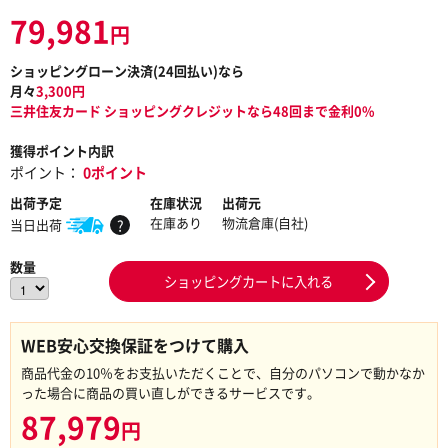
79,981
円
ショッピングローン決済(
24
回払い)なら
月々
3,300
円
三井住友カード ショッピングクレジットなら48回まで金利0%
獲得ポイント内訳
ポイント：
0ポイント
出荷予定
在庫状況
出荷元
在庫あり
物流倉庫(自社)
当日出荷
?
数量
ショッピングカートに入れる
WEB安心交換保証をつけて購入
商品代金の10％をお支払いただくことで、自分のパソコンで動かなか
った場合に商品の買い直しができるサービスです。
87,979
円