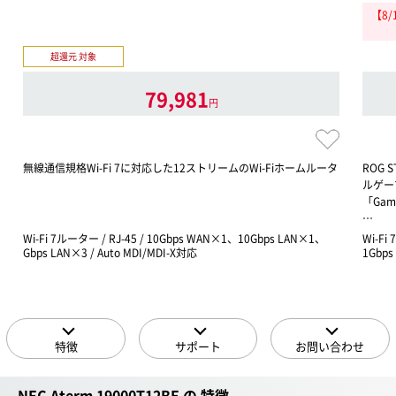
【8
超還元 対象
79,981
円
無線通信規格Wi-Fi 7に対応した12ストリームのWi-Fiホームルータ
ROG 
ルゲー
「Gam
…
Wi-Fi 7ルーター / RJ-45 / 10Gbps WAN×1、10Gbps LAN×1、
Wi-Fi
Gbps LAN×3 / Auto MDI/MDI-X対応
1Gbps
特徴
サポート
お問い合わせ
NEC Aterm 19000T12BE の 特徴