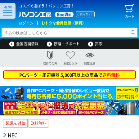
コスパで選ぼう！パソコン工房！
MENU
ご利用ガイド
カート
ログイン
おトクな会員登録（無料）
全国店舗情報
修理・サポート
買取
初めての方
お気に入り
閲覧履歴
PCパーツ・周辺機器 5,000円以上の商品で
送料無料
超還元 対象
送料無料
NEC