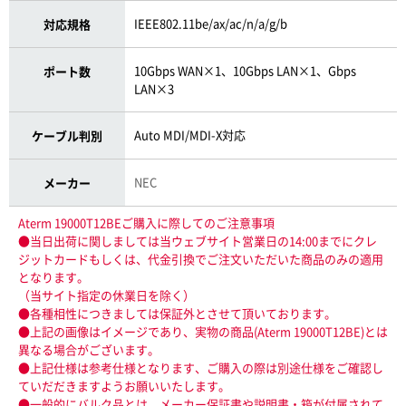
IEEE802.11be/ax/ac/n/a/g/b
対応規格
10Gbps WAN×1、10Gbps LAN×1、Gbps
ポート数
LAN×3
Auto MDI/MDI-X対応
ケーブル判別
NEC
メーカー
Aterm 19000T12BEご購入に際してのご注意事項
●当日出荷に関しましては当ウェブサイト営業日の14:00までにクレ
ジットカードもしくは、代金引換でご注文いただいた商品のみの適用
となります。
（当サイト指定の休業日を除く）
●各種相性につきましては保証外とさせて頂いております。
●上記の画像はイメージであり、実物の商品(Aterm 19000T12BE)とは
異なる場合がございます。
●上記仕様は参考仕様となります、ご購入の際は別途仕様をご確認し
ていだだきますようお願いいたします。
●一般的にバルク品とは、メーカー保証書や説明書・箱が付属されて