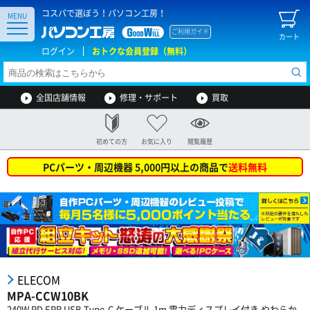
コスパで選ぼう！パソコン工房！
MENU
ご利用ガイド
カート
ログイン
おトクな会員登録（無料）
全国店舗情報
修理・サポート
買取
初めての方
お気に入り
閲覧履歴
PCパーツ・周辺機器 5,000円以上の商品で
送料無料
ELECOM
MPA-CCW10BK
240W PD EPR USB Type-C ケーブル 1m 電力ディスプレイ付き やわらか