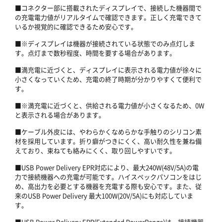
■コネクター部に搭載されたディスプレイで、接続した機器間で
の充電電力値がリアルタイムで確認できます。正しく充電できて
いるか視覚的に確認できるため安心です。
■※ディスプレイは機器が接続されている状態でのみ点灯しま
す。点灯まで数秒程度、時間を要する場合があります。
■満充電に近づくと、ディスプレイに表示される電力値が徐々に
小さくなっていくため、充電の終了時期が分かりやすくて便利で
す。
■※満充電に近づくと、供給される電力値が小さくなるため、0W
と表示される場合があります。
■ケーブル外皮には、やわらかくなめらかな手触りのシリコン素
材を採用しています。折り癖がつきにくく、高い耐久性を兼ね備
えており、束ねても絡みにくく、取り回しやすいです。
■USB Power Delivery EPR対応により、最大240W(48V/5A)の電
力で接続機器への充電が可能です。ハイスペックパソコンをはじ
め、高出力を必要とする機器を充電する際も安心です。また、従
来のUSB Power Delivery 最大100W(20V/5A)にも対応していま
す。
■USB Power Delivery EPR(Extended PowerRange)は、接続機器