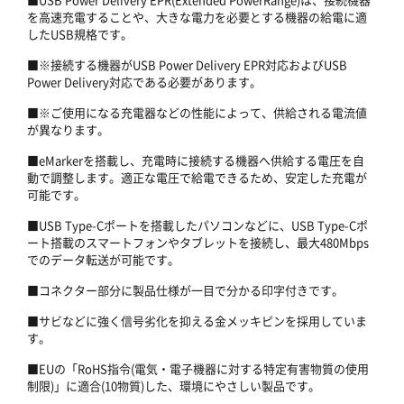
を高速充電することや、大きな電力を必要とする機器の給電に適
したUSB規格です。
■※接続する機器がUSB Power Delivery EPR対応およびUSB
Power Delivery対応である必要があります。
■※ご使用になる充電器などの性能によって、供給される電流値
が異なります。
■eMarkerを搭載し、充電時に接続する機器へ供給する電圧を自
動で調整します。適正な電圧で給電できるため、安定した充電が
可能です。
■USB Type-Cポートを搭載したパソコンなどに、USB Type-Cポ
ート搭載のスマートフォンやタブレットを接続し、最大480Mbps
でのデータ転送が可能です。
■コネクター部分に製品仕様が一目で分かる印字付きです。
■サビなどに強く信号劣化を抑える金メッキピンを採用していま
す。
■EUの「RoHS指令(電気・電子機器に対する特定有害物質の使用
制限)」に適合(10物質)した、環境にやさしい製品です。