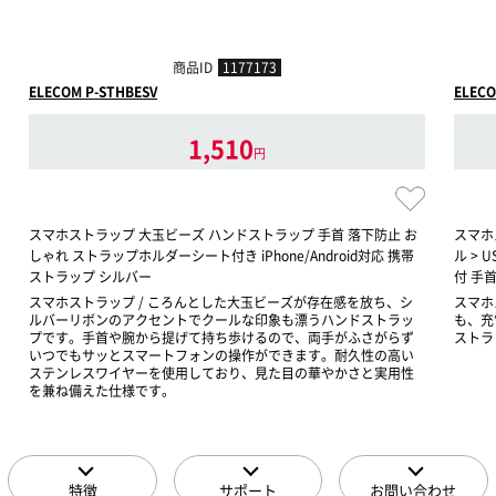
商品ID
1177173
ELECOM P-STHBESV
ELECO
1,510
円
スマホストラップ 大玉ビーズ ハンドストラップ 手首 落下防止 お
スマホ
しゃれ ストラップホルダーシート付き iPhone/Android対応 携帯
ル > 
ストラップ シルバー
付 手首
スマホストラップ / ころんとした大玉ビーズが存在感を放ち、シ
スマホ
ルバーリボンのアクセントでクールな印象も漂うハンドストラッ
も、充
プです。手首や腕から提げて持ち歩けるので、両手がふさがらず
ストラ
いつでもサッとスマートフォンの操作ができます。耐久性の高い
ステンレスワイヤーを使用しており、見た目の華やかさと実用性
を兼ね備えた仕様です。
特徴
サポート
お問い合わせ