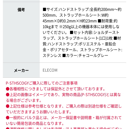
■サイズ:ハンドストラップ:全長約200mm〜約
備考
500mm、ストラップホールシート:W約
45mm×D約0.2mm×H約23mm ■耐荷重:約
10kgまで ※250g以上の機器本体には使用しな
いでください。 ■セット内容:ショルダースト
ラップ、ストラップホールシート(1口)1枚 ■材
質:ハンドストラップ:ポリエステル・亜鉛合
金・ポリアセタール、ストラップホールシート:
ステンレス ■カラー:チャコールグレー
ELECOM
メーカー
P-STHSCOGYご購入に際してのご注意事項
●各種相性につきましては保証外とさせて頂いております。
●上記の画像はイメージであり、実物の商品(P-STHSCOGY)とは異な
る場合がございます。
●上記仕様は参考仕様となります、ご購入の際は別途仕様をご確認し
ていだだきますようお願いいたします。
●一般的にバルク品とは、メーカー保証書や説明書・箱が付属されて
いない簡易包装の商品となります。
●通販価格に関しましては各店舗・法人事業部と異なる場合がござい