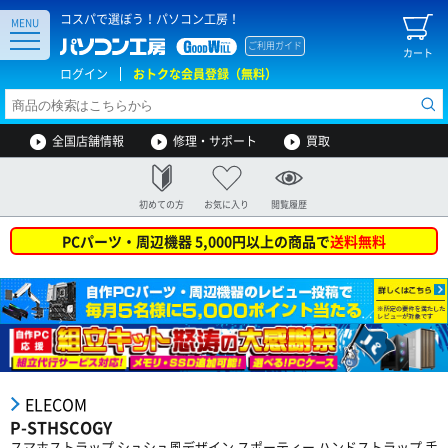
コスパで選ぼう！パソコン工房！
MENU
ご利用ガイド
カート
ログイン
おトクな会員登録（無料）
全国店舗情報
修理・サポート
買取
初めての方
お気に入り
閲覧履歴
PCパーツ・周辺機器 5,000円以上の商品で
送料無料
ELECOM
P-STHSCOGY
スマホストラップ シュシュ風デザイン スポーティー ハンドストラップ 手