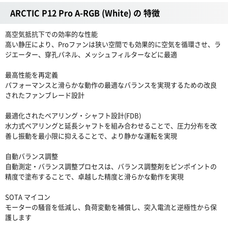
ARCTIC P12 Pro A-RGB (White) の 特徴
高空気抵抗下での効率的な性能
高い静圧により、Proファンは狭い空間でも効果的に空気を循環させ、ラ
ジエーター、穿孔パネル、メッシュフィルターなどに最適
最高性能を再定義
パフォーマンスと滑らかな動作の最適なバランスを実現するための改良
されたファンブレード設計
最適化されたベアリング・シャフト設計(FDB)
水力式ベアリングと延長シャフトを組み合わせることで、圧力分布を改
善し振動を最小限に抑えることで、より静かな運転を実現
自動バランス調整
自動測定・バランス調整プロセスは、バランス調整剤をピンポイントの
精度で塗布することで、卓越した精度と滑らかな動作を実現
SOTA マイコン
モーターの騒音を低減し、負荷変動を補償し、突入電流と逆極性から保
護します