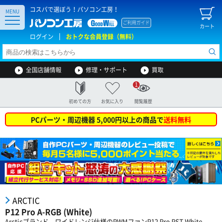
コスパで選ぼう！パソコン工房！
MENU
ご利用ガイド
カート
ログイン
おトクな会員登録（無料）
全国店舗情報
修理・サポート
買取
1
初めての方
お気に入り
閲覧履歴
PCパーツ・周辺機器 5,000円以上の商品で
送料無料
ARCTIC
P12 Pro A-RGB (White)
Arcticブランド、ワイドレンジ仕様のPWMファンP12 Pro PST White