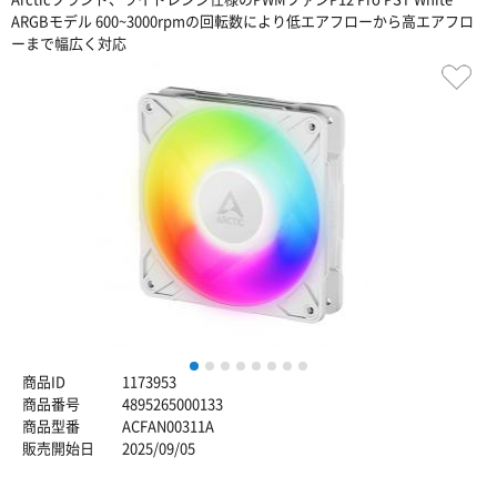
ARGBモデル 600~3000rpmの回転数により低エアフローから高エアフロ
ーまで幅広く対応
1
2
3
4
5
6
7
8
商品ID
1173953
商品番号
4895265000133
商品型番
ACFAN00311A
販売開始日
2025/09/05