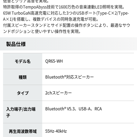
低音とクリア高音を実現。
特許取得のTempoAbyss技術で1600万色の音楽連動LED照明を実現。
65W TurboGaN高速充電に対応した3つのUSBポート(Type-C×2/Type-
A×1)を搭載し、複数デバイスの同時急速充電が可能。
付属スピーカースタンドとサイド配置の操作ボタンにより、最適なサウ
ンドポジションと使いやすい操作性を実現。
製品仕様
QR65-WH
モデル名
Bluetooth®対応スピーカー
種類
2chスピーカー
タイプ
Bluetooth® V5.3、USB-A、RCA
入力端子/出力端
子
55Hz-40kHz
再生周波数帯域