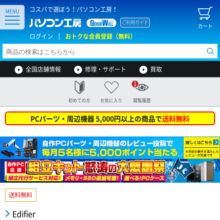
コスパで選ぼう！パソコン工房！
MENU
ご利用ガイド
カート
ログイン
おトクな会員登録（無料）
全国店舗情報
修理・サポート
買取
1
初めての方
お気に入り
閲覧履歴
PCパーツ・周辺機器 5,000円以上の商品で
送料無料
送料無料
Edifier