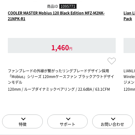
商品ID
1095771
COOLER MASTER Mobius 120 Black Edition MFZ-M2NK-
Lian L
21NPK-R1
Pack
1,460
円
ファンブレードの外縁が繋がったリングブレードデザイン採用
LIAN
「Mobius」シリーズ 120mmケースファン ブラックアウトデザイ
Wirel
ンモデル
ジメント
120mm / ループダイナミックベアリング / 22.6dBA / 63.1CFM
120mm
特徴
サポート
お問い合わせ