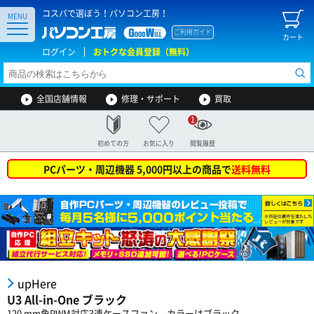
コスパで選ぼう！パソコン工房！
MENU
ご利用ガイド
カート
ログイン
おトクな会員登録（無料）
全国店舗情報
修理・サポート
買取
1
初めての方
お気に入り
閲覧履歴
PCパーツ・周辺機器 5,000円以上の商品で
送料無料
upHere
U3 All-in-One ブラック
120 mm角PWM対応3連ケースファン。カラーはブラック