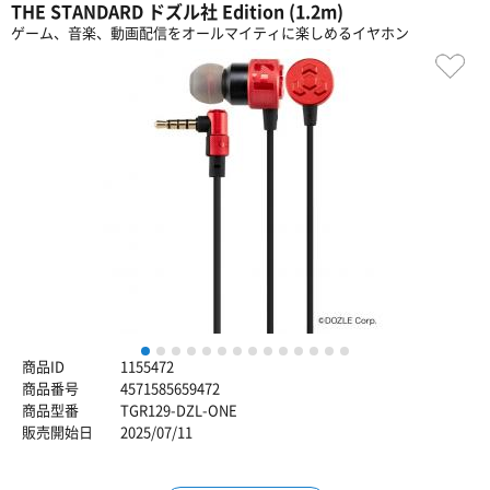
THE STANDARD ドズル社 Edition (1.2m)
ゲーム、音楽、動画配信をオールマイティに楽しめるイヤホン
1
2
3
4
5
6
7
8
9
10
11
12
13
14
商品ID
1155472
商品番号
4571585659472
商品型番
TGR129-DZL-ONE
販売開始日
2025/07/11