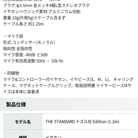
プラグ:φ3.5mm 金メッキ4極L型ステレオプラグ
イヤホンハウジング素材:アルミニウム切削
重量:10g(片側5g)※ケーブル含まず
ケーブル長さ:約1.20m
・マイク部
形式:コンデンサー(モノラル)
指向性:全指向性
マイク感度:-40dB ±3dB
マイク有効周波数:50Hz ～ 10k Hz
・同梱物
マイク&コントローラー付イヤホン、イヤピース(S、M、L)、 キャリング
ケース、マグネットケーブルクリップ、取扱説明書 ※イヤーピースMサ
イズは本体に装着済
製品仕様
THE STANDARD ドズル社 Edition (1.2m)
モデル名
イヤホン
種類