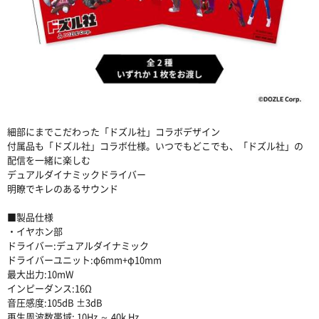
細部にまでこだわった「ドズル社」コラボデザイン
付属品も「ドズル社」コラボ仕様。いつでもどこでも、「ドズル社」の
配信を一緒に楽しむ
デュアルダイナミックドライバー
明瞭でキレのあるサウンド
■製品仕様
・イヤホン部
ドライバー:デュアルダイナミック
ドライバーユニット:φ6mm+φ10mm
最大出力:10mW
インピーダンス:16Ω
音圧感度:105dB ±3dB
再生周波数帯域: 10Hz ～ 40k Hz