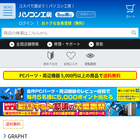
コスパで選ぼう！パソコン工房！
MENU
ご利用ガイド
カート
ログイン
おトクな会員登録（無料）
全国店舗情報
修理・サポート
買取
初めての方
お気に入り
閲覧履歴
PCパーツ・周辺機器 5,000円以上の商品で
送料無料
送料無料
GRAPHT