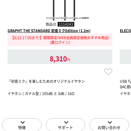
商品ID
1114243
GRAPHT THE STANDARD 初音ミクEdition (1.2m)
ELECO
【8/12 17:00まで!】期間限定!WEB会員限定価格おすすめ商品!
(要ログイン)
8,310
円
「初音ミク」を楽しむためのオリジナルイヤホン
USB 
DAC搭
イヤホン / カナル型 / 105dB ± 3dB / 16Ω
イヤホン
特徴
サポート
お問い合わせ