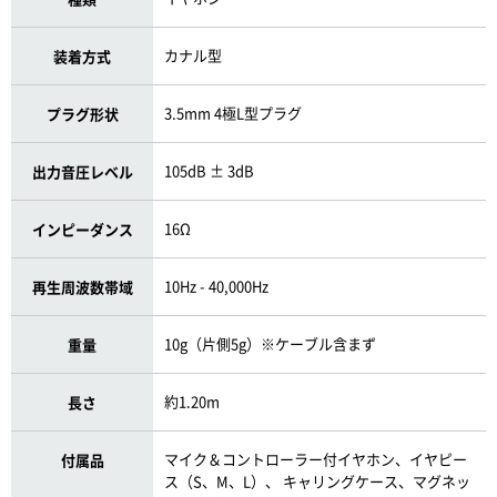
カナル型
装着方式
3.5mm 4極L型プラグ
プラグ形状
105dB ± 3dB
出力音圧レベル
16Ω
インピーダンス
10Hz - 40,000Hz
再生周波数帯域
10g（片側5g）※ケーブル含まず
重量
約1.20m
長さ
マイク＆コントローラー付イヤホン、イヤピー
付属品
ス（S、M、L）、 キャリングケース、マグネッ