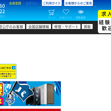
会員登録
ログイン
ご利用ガイド
お客様からのご意見
60
22
求
00 )
カート
お気に入り
閲覧履歴
経験
官公庁のお客様
全国店舗情報
修理・サポート
買取
歓