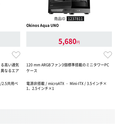
商品ID
1237811
Okinos Aqua UNO
Okinos Min
5,680
円
よる高い通気
120 mm ARGBファン3個標準搭載のミニタワーPC
120 m
り異なるエア
ケース
.5/2.5共用ベ
電源非搭載 / microATX ・ Mini-ITX / 3.5インチ×
電源非搭載 / 
1、2.5インチ×1