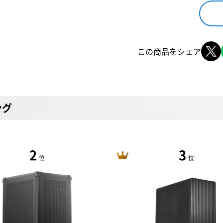
この商品をシェア
ング
2
3
位
位