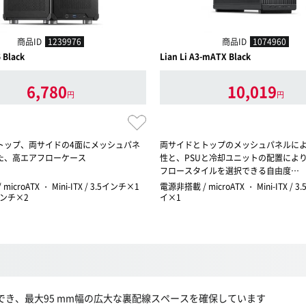
商品ID
1239976
商品ID
1074960
 Black
Lian Li A3-mATX Black
6,780
10,019
円
円
トップ、両サイドの4面にメッシュパネ
両サイドとトップのメッシュパネルに
た、高エアフローケース
性と、PSUと冷却ユニットの配置によ
フロースタイルを選択できる自由度…
icroATX ・ Mini-ITX / 3.5インチ×1
電源非搭載 / microATX ・ Mini-ITX / 3
インチ×2
イ×1
でき、最大95 mm幅の広大な裏配線スペースを確保しています