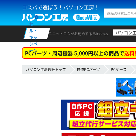
コスパで選ぼう！パソコン工房！
セー
ル・
パソコン
ユニットコムがお勧めする Windows.
キャ
ンペ
ーン
PCパーツ・周辺機器 5,000円以上の商品で
送料
パソコン工房通販トップ
自作PCパーツ
PCケース