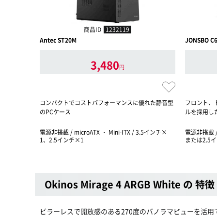
商品ID
1232119
Antec ST20M
JONSBO C6
3,480
円
コンパクトでコストパフォーマンスに優れた静音型
フロント、
のPCケース
ルを採用し
電源非搭載 / microATX ・ Mini-ITX / 3.5インチ×
電源非搭載 / m
1、2.5インチ×1
または2.5
Okinos Mirage 4 ARGB White の 特徴
ピラーレスで開放感のある270度のパノラマビューを活用