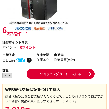
6,380
円
20,000円
獲得ポイント内訳
ポイント：
0ポイント
出荷予定
在庫状況
出荷元
在庫あり
物流倉庫(自社)
当日出荷
?
数量
ショッピングカートに入れる
WEB安心交換保証をつけて購入
商品代金の10％をお支払いただくことで、自分のパソコンで動かなか
った場合に商品の買い直しができるサービスです。