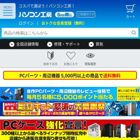
コスパで選ぼう！パソコン工房！
MENU
ご利用ガイド
カート
ログイン
おトクな会員登録（無料）
全国店舗情報
修理・サポート
買取
初めての方
お気に入り
閲覧履歴
PCパーツ・周辺機器 5,000円以上の商品で
送料無料