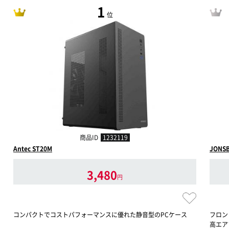
1
位
商品ID
1232119
Antec ST20M
JONSB
3,480
円
コンパクトでコストパフォーマンスに優れた静音型のPCケース
フロン
高エア