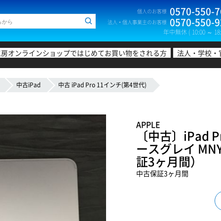
0570-550-7
個人のお客様
0570-550-9
法人・個人事業主のお客様
年中無休 ( 10:00 ～ 18:
工房オンラインショップではじめてお買い物をされる方
法人・学校・
中古iPad
中古 iPad Pro 11インチ(第4世代)
APPLE
〔中古〕iPad P
ースグレイ MNY
証3ヶ月間）
中古保証3ヶ月間