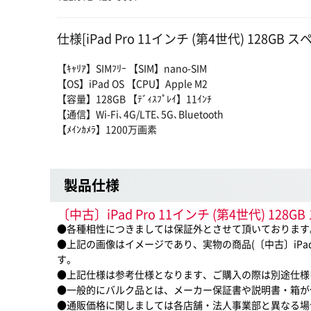
仕様[iPad Pro 11インチ (第4世代) 128GB
【ｷｬﾘｱ】SIMﾌﾘｰ 【SIM】nano-SIM
【OS】iPad OS 【CPU】Apple M2
【容量】128GB 【ﾃﾞｨｽﾌﾟﾚｲ】11ｲﾝﾁ
【通信】Wi-Fi､4G/LTE､5G､Bluetooth
【ﾒｲﾝｶﾒﾗ】1200万画素
製品仕様
〔中古〕iPad Pro 11インチ (第4世代) 
●各種相性につきましては保証外とさせて頂いております
●上記の画像はイメージであり、実物の商品(〔中古〕iPad Pr
す。
●上記仕様は参考仕様となります、ご購入の際は別途仕様
●一般的にバルク品とは、メーカー保証書や説明書・箱が
●通販価格に関しましては各店舗・法人事業部と異なる場