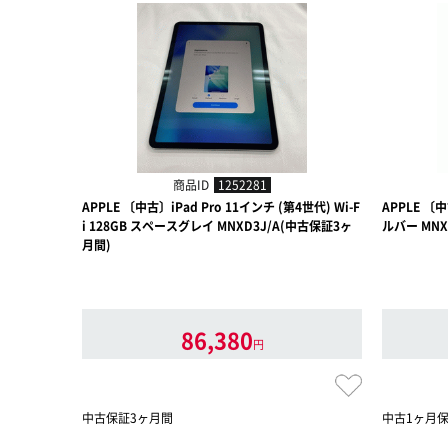
商品ID
1252281
APPLE 〔中古〕iPad Pro 11インチ (第4世代) Wi-F
APPLE 〔中
i 128GB スペースグレイ MNXD3J/A(中古保証3ヶ
ルバー MNX
月間)
86,380
円
中古保証3ヶ月間
中古1ヶ月