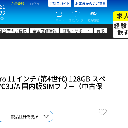
会員登録
ログイン
ご利用ガイド
お客様からのご意見
60
22
求
00 )
カート
お気に入り
閲覧履歴
経験
官公庁のお客様
全国店舗情報
修理・サポート
買取
歓
ro 11インチ (第4世代) 128GB スペ
C3J/A 国内版SIMフリー（中古保
製品仕様を見る