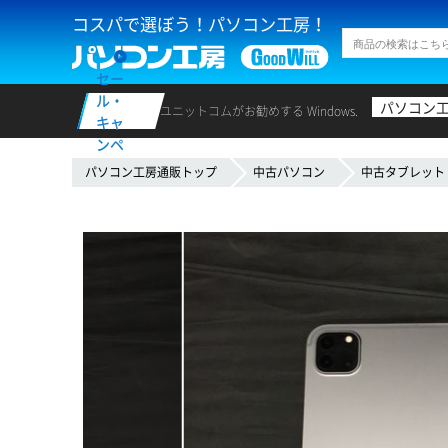
コスパで選ぼう！パソコン工房！
セー
ル・
パソコン
ユニットコムがお勧めする Windows.
キャ
ンペ
ーン
パソコン工房通販トップ
中古パソコン
中古タブレット