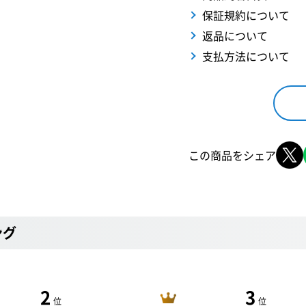
保証規約について
返品について
支払方法について
この商品をシェア
ング
2
3
位
位