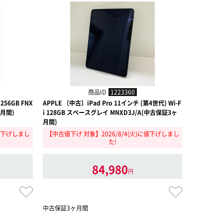
商品ID
1223360
256GB FNX
APPLE 〔中古〕iPad Pro 11インチ (第4世代) Wi-F
APPLE 〔中
ヶ月間)
i 128GB スペースグレイ MNXD3J/A(中古保証3ヶ
i 256GB
月間)
に値下げしまし
【中古値下げ 対象】2026/8/4(火)に値下げしまし
【中古値下
た!
84,980
円
中古保証3ヶ月間
中古保証3