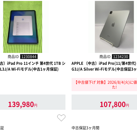
商品ID
1230844
商品ID
1234230
古〕iPad Pro 11インチ 第4世代 1TB シ
APPLE 〔中古〕iPad Pro(11/第4世代) 
L3J/A Wi-Fiモデル(中古1ヶ月保証)
G3J/A Silver Wi-Fiモデル(中古保証3
【中古値下げ 対象】2026/8/4(火)
た!
139,980
107,800
円
円
保証
中古保証3ヶ月間