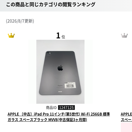
この商品と同じカテゴリの閲覧ランキング
(2026/8/7更新)
1
位
商品ID
1247125
APPLE 〔中古〕iPad Pro 11インチ(第5世代) Wi-Fi 256GB 標準
APPL
ガラス スペースブラック MVV8(中古保証3ヶ月間)
スペー