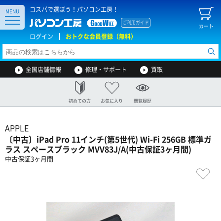
コスパで選ぼう！パソコン工房！
MENU
ご利用ガイド
カート
ログイン
おトクな会員登録（無料）
全国店舗情報
修理・サポート
買取
初めての方
お気に入り
閲覧履歴
APPLE
〔中古〕iPad Pro 11インチ(第5世代) Wi-Fi 256GB 標準ガ
ラス スペースブラック MVV83J/A(中古保証3ヶ月間)
中古保証3ヶ月間