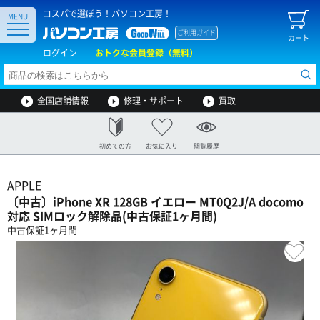
コスパで選ぼう！パソコン工房！
MENU
ご利用ガイド
カート
ログイン
おトクな会員登録（無料）
全国店舗情報
修理・サポート
買取
初めての方
お気に入り
閲覧履歴
APPLE
〔中古〕iPhone XR 128GB イエロー MT0Q2J/A docomo
対応 SIMロック解除品(中古保証1ヶ月間)
中古保証1ヶ月間