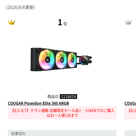
(2026/8/6更新)
1
位
商品ID
1118674
COUGAR Poseidon Elite 360 ARGB
COUGA
【8/2-8/7】チラシ連動 店舗限定セール品!! ※WEBでのご購入
【8/
はお一人様1点まで
在庫切れ