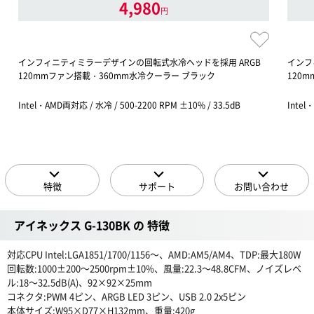
4,980
円
インフィニティミラーデザインの回転式水冷ヘッドを採用 ARGB
インフ
120mmファン搭載・360mm水冷クーラー ブラック
120
Intel・AMD両対応 / 水冷 / 500-2200 RPM ±10% / 33.5dB
Intel
特徴
サポート
お問い合わせ
アイネックス G-130BK の 特徴
対応CPU Intel:LGA1851/1700/1156〜、AMD:AM5/AM4、TDP:最大180W
回転数:1000±200〜2500rpm±10%、風量:22.3〜48.8CFM、ノイズレベ
ル:18〜32.5dB(A)、92×92×25mm
コネクタ:PWM 4ピン、ARGB LED 3ピン、USB 2.0 2x5ピン
本体サイズ:W95×D77×H132mm、重量:420g