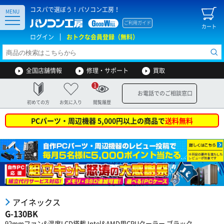
コスパで選ぼう！パソコン工房！
MENU
ご利用ガイド
カート
ログイン
おトクな会員登録（無料）
全国店舗情報
修理・サポート
買取
1
お電話でのご相談窓口
初めての方
お気に入り
閲覧履歴
PCパーツ・周辺機器 5,000円以上の商品で
送料無料
アイネックス
G-130BK
92mmファン&温度LCD搭載 Intel&AMD用CPUクーラー ブラック