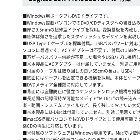
■Winodws用ポータブルDVDドライブです。
■Windows搭載パソコンでのDVD/CDディスクへの書き
■厚さ9.5mmの超薄型ドライブを採用。変換基板を内蔵
■筐体は薄さを追求したスタイリッシュなデザインを実現し、
■USB Type-Cケーブルを標準付属。USBバスパワー
ソコンに最適です。ACアダプターは不要で、付属のUSB
■万が一バスパワー供給が不足した場合やUSBハブに接続
■※本製品にACアダプターは付属していません。別途ご用
■付属のケーブルは取り回しの良い55cmの長さ。USBポー
■底面にはケーブルを固定できる機構を採用。本体とケー
■DVDメディア全種類に対応しています。
■背面には盗難防止に役立つケンジントンロック機構を搭
■長期間の記録保持が可能なメディア“M-Disc”の読み
楽・動画・システムファイルなど、長く残しておきたい大
■※本製品にM-Discは付属していません。別途ご用意くだ
■macOS搭載パソコンでもDVDドライブとして使用可能です。D
楽CDの再生に対応しています。
■※付属のソフトウェアはWindows専用です。Macでは
■※Macでは地デジ録画コンテンツの再生はできません。