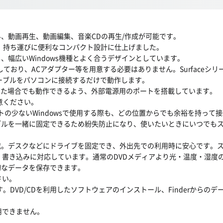
込み、動画再生、動画編集、音楽CDの再生/作成が可能です。
し、持ち運びに便利なコンパクト設計に仕上げました。
幅広いWindows機種とよく合うデザインとしています。
に対応しており、ACアダプター等を用意する必要はありません。Surfac
ケーブルをパソコンに接続するだけで動作します。
した場合でも動作できるよう、外部電源用のポートを搭載しています。
意ください。
トの少ないWindowsで使用する際も、どの位置からでも余裕を持って
ブルを一緒に固定できるため紛失防止になり、使いたいときにいつでも
載。デスクなどにドライブを固定でき、外出先での利用時に安心です。
込み・書き込みに対応しています。通常のDVDメディアより光・温度・湿
切なデータを保存できます。
さい。
VD/CDを利用したソフトウェアのインストール、Finderからのデータの書
使用できません。