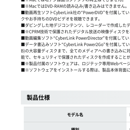
■※MacではDVD-RAMの読み込み/書き込みはできません。
■動画再生ソフトCyberLink社の“PowerDVD”を付属
クやお手持ちのDVDビデオを視聴できます。
■ダビングした地デジコンテンツ、レコーダーで作成した
■※CPRM技術で保護されたデジタル放送の映像ディスク
■動画編集ソフト“CyberLink PowerDirecto
■データ書込みソフト“CyberLink Power2Go”を付属
B)の大容量ディスクまで、全てのメディアへの書き込みに
能で、セキュリティで保護されたディスクを作成することができま
■※製品付属のソフトウェアは、ロジテック専用Webペー
■※ソフトウェアをインストールする際は、製品本体背面
製品仕様
モデル名
種別