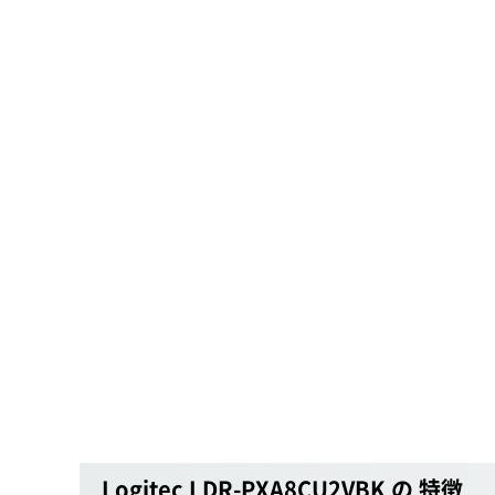
Logitec LDR-PXA8CU2VBK の 特徴