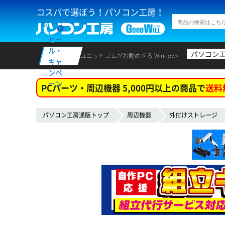
コスパで選ぼう！パソコン工房！
セー
ル・
パソコン
ユニットコムがお勧めする Windows.
キャ
ンペ
ーン
PCパーツ・周辺機器 5,000円以上の商品で
送料
パソコン工房通販トップ
周辺機器
外付けストレージ