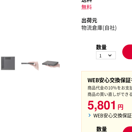
無料
出荷元
物流倉庫(自社)
数量
1
WEB安心交換保
商品代金の10％をお支
商品の買い直しができ
5,801
円
WEB安心交換保
数量