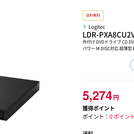
送料無料
Logitec
LDR-PXA8CU2
外付け DVDドライブ CD DV
パワー M-DISC対応 超薄型 
5,274
円
獲得ポイント
ポイント：
0 ポイン
送料