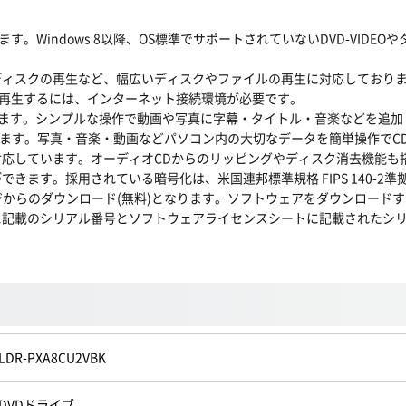
しています。Windows 8以降、OS標準でサポートされていないDVD-V
ディスクの再生など、幅広いディスクやファイルの再生に対応しており
を再生するには、インターネット接続環境が必要です。
r”を付属しています。シンプルな操作で動画や写真に字幕・タイトル・音楽など
しています。写真・音楽・動画などパソコン内の大切なデータを簡単操作でCD/DVDに
対応しています。オーディオCDからのリッピングやディスク消去機能も
す。採用されている暗号化は、米国連邦標準規格 FIPS 140-2準拠、及
ジからのダウンロード(無料)となります。ソフトウェアをダウンロード
に記載のシリアル番号とソフトウェアライセンスシートに記載されたシ
LDR-PXA8CU2VBK
DVDドライブ