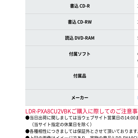
書込 CD-R
書込 CD-RW
読込 DVD-RAM
付属ソフト
付属品
メーカー
LDR-PXA8CU2VBKご購入に際してのご注意
●当日出荷に関しましては当ウェブサイト営業日の14:0
（当サイト指定の休業日を除く）
●各種相性につきましては保証外とさせて頂いております
●上記の画像はイメージであり、実物の商品(LDR-PXA8C