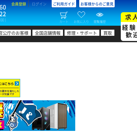
会員登録
ログイン
ご利用ガイド
お客様からのご意見
60
22
求
00 )
カート
お気に入り
閲覧履歴
経験
官公庁のお客様
全国店舗情報
修理・サポート
買取
歓