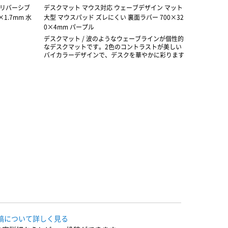
 リバーシブ
デスクマット マウス対応 ウェーブデザイン マット
デスクマッ
1.7mm 水
大型 マウスパッド ズレにくい 裏面ラバー 700×32
大型 マウス
0×4mm パープル
0×4mm 
デスクマット / 波のようなウェーブラインが個性的
デスクマッ
なデスクマットです。2色のコントラストが美しい
なデスクマ
バイカラーデザインで、デスクを華やかに彩ります
バイカラー
稿について詳しく見る