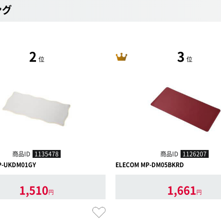
ング
2
3
位
位
商品ID
1135478
商品ID
1126207
P-UKDM01GY
ELECOM MP-DM05BKRD
1,510
1,661
円
円