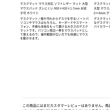
デスクマット マウス対応 ソフトレザー マット 大型
デスクマット
マウスパッド ズレにくい 900×430×1.7mm 水拭
大型 マウス
き可 ホワイト
0×4mm 
デスクマット / 傷や汚れからデスクを守る!ノートパ
デスクマット
ソコンやマウスはもちろん、キーボードやスマート
なデスクマ
フォン、手帳も余裕をもって置ける大きさのデスク
バイカラー
マットです。パソコン周辺一帯をマウスパッドとし
て使えるので、操作範囲が広い方でも快適にマウス
を動かせます。
この商品にはまだカスタマーレビューはありません。商