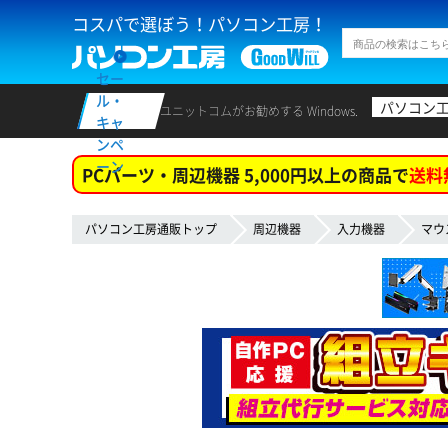
コスパで選ぼう！パソコン工房！
セー
ル・
パソコン
ユニットコムがお勧めする Windows.
キャ
ンペ
ーン
PCパーツ・周辺機器 5,000円以上の商品で
送料
パソコン工房通販トップ
周辺機器
入力機器
マウ