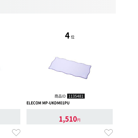
4
位
商品ID
1135481
ELECOM MP-UKDM01PU
ELECOM M
1,510
円