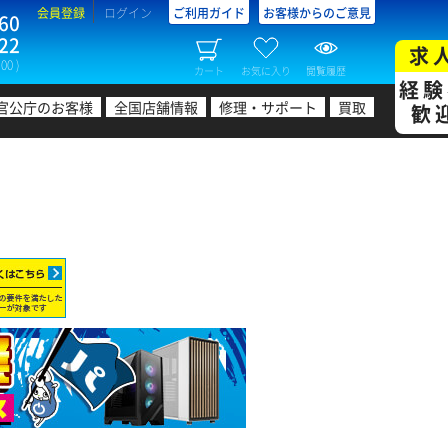
会員登録
ログイン
ご利用ガイド
お客様からのご意見
60
22
求
00 )
カート
お気に入り
閲覧履歴
経験
官公庁のお客様
全国店舗情報
修理・サポート
買取
歓