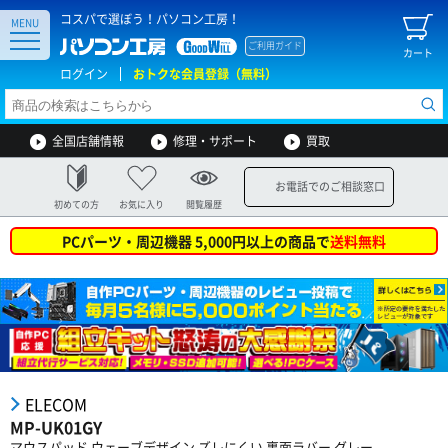
コスパで選ぼう！パソコン工房！
MENU
ご利用ガイド
カート
ログイン
おトクな会員登録（無料）
全国店舗情報
修理・サポート
買取
お電話でのご相談窓口
初めての方
お気に入り
閲覧履歴
PCパーツ・周辺機器 5,000円以上の商品で
送料無料
ELECOM
MP-UK01GY
マウスパッド ウェーブデザイン ズレにくい 裏面ラバー グレー