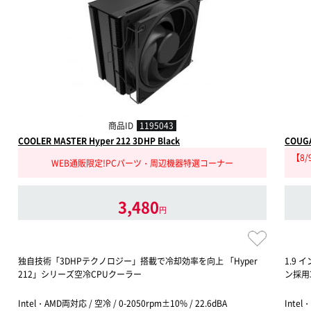
商品ID
1195043
COOLER MASTER Hyper 212 3DHP Black
COUGA
【8
WEB通販限定!PCパーツ・周辺機器特選コーナー
3,480
円
独自技術「3DHPテクノロジー」搭載で冷却効率を向上 「Hyper
1.9
212」シリーズ空冷CPUクーラー
ン採用
Intel・AMD両対応 / 空冷 / 0-2050rpm±10% / 22.6dBA
Intel