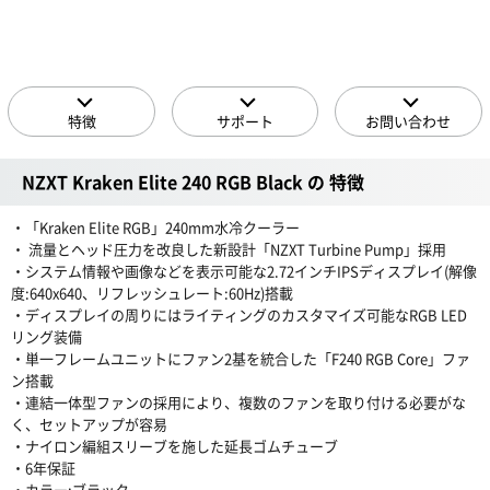
特徴
サポート
お問い合わせ
NZXT Kraken Elite 240 RGB Black の 特徴
・「Kraken Elite RGB」240mm水冷クーラー
・ 流量とヘッド圧力を改良した新設計「NZXT Turbine Pump」採用
・システム情報や画像などを表示可能な2.72インチIPSディスプレイ(解像
度:640x640、リフレッシュレート:60Hz)搭載
・ディスプレイの周りにはライティングのカスタマイズ可能なRGB LED
リング装備
・単一フレームユニットにファン2基を統合した「F240 RGB Core」ファ
ン搭載
・連結一体型ファンの採用により、複数のファンを取り付ける必要がな
く、セットアップが容易
・ナイロン編組スリーブを施した延長ゴムチューブ
・6年保証
・カラー:ブラック