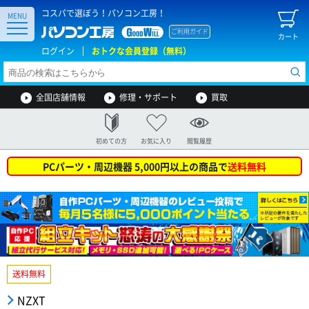
コスパで選ぼう！パソコン工房！
MENU
ご利用ガイド
カート
ログイン
おトクな会員登録（無料）
全国店舗情報
修理・サポート
買取
初めての方
お気に入り
閲覧履歴
PCパーツ・周辺機器 5,000円以上の商品で
送料無料
送料無料
NZXT