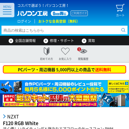
コスパで選ぼう！パソコン工房！
MENU
ご利用ガイド
カート
ログイン
おトクな会員登録（無料）
全国店舗情報
修理・サポート
買取
1
初めての方
お気に入り
閲覧履歴
PCパーツ・周辺機器 5,000円以上の商品で
送料無料
NZXT
F120 RGB White
淡く優しいライティングと強力なエアフローのケースファン PWM