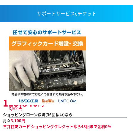
サポートサービスeチケット
113,840
円
3,500円
ショッピングローン決済(
36
回払い)なら
月々
3,100
円
三井住友カード ショッピングクレジットなら48回まで金利0%