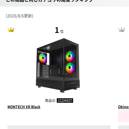
(2026/8/6更新)
1
位
商品ID
1124437
MONTECH XR Black
Okino