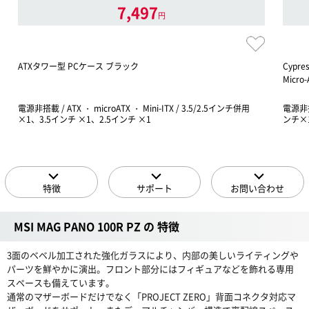
7,497
円
ATXタワー型 PCケース ブラック
Cypr
Micr
電源非搭載 / ATX ・ microATX ・ Mini-ITX / 3.5/2.5インチ併用
電源非搭載
×1、3.5インチ ×1、2.5インチ ×1
ンチ×
特徴
サポート
お問い合わせ
MSI MAG PANO 100R PZ の 特徴
3面のベベル加工された強化ガラスにより、内部の美しいライティングや
パーツを鮮やかに演出。フロント部分にはフィギュアなどを飾れる専用
スペースも備えています。
通常のマザーボードだけでなく「PROJECT ZERO」背面コネクタ対応マ