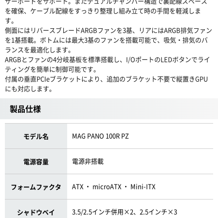
ザーボードをサポート。またデュアルチャンバー構造で裏配線スペース
を確保、ケーブル配線をすっきり整理し組み立て時の手間を軽減しま
す。
側面にはリバースブレードARGBファンを3基、リアにはARGB排気ファン
を1基搭載。ボトムには最大3基のファンを搭載可能で、吸気・排気のバ
ランスを最適化します。
ARGBとファンの4分岐基板を標準搭載し、I/OポートのLEDボタンでライ
ティングを簡単に制御可能です。
付属の垂直PCIeブラケットにより、追加のブラケット不要で縦置きGPU
にも対応します。
製品仕様
MAG PANO 100R PZ
モデル名
電源非搭載
電源容量
ATX ・ microATX ・ Mini-ITX
フォームファクタ
3.5/2.5インチ併用×2、2.5インチ×3
シャドウベイ