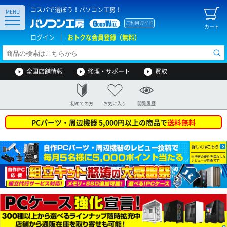
コスパで選ぼう！パソコン工房！
MENU
ご利用ガイド
カート
ログイン
おトクな会員登録（無料）
全国店舗情報
修理・サポート
買取
初めての方
お気に入り
閲覧履歴
PCパーツ・周辺機器 5,000円以上の商品で
送料無料