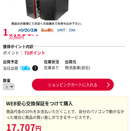
16,098
円
20,000円
獲得ポイント内訳
ポイント：
73ポイント
出荷予定
在庫状況
出荷元
在庫あり
物流倉庫(自社)
当日出荷
?
数量
ショッピングカートに入れる
WEB安心交換保証をつけて購入
商品代金の10％をお支払いただくことで、自分のパソコンで動かなか
った場合に商品の買い直しができるサービスです。
17,707
円