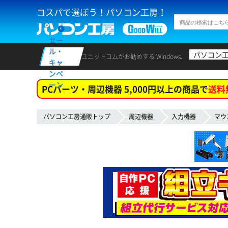
コスパで選ぼう！パソコン工房！
セー
ル・
パソコン
ユニットコムがお勧めする Windows.
キャ
ンペ
ーン
PCパーツ・周辺機器 5,000円以上の商品で
送料
パソコン工房通販トップ
周辺機器
入力機器
マウ