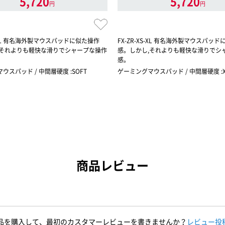
5,720
5,720
円
円
F-XL 有名海外製マウスパッドに似た操作
FX-ZR-XS-XL 有名海外製マウスパッ
,それよりも軽快な滑りでシャープな操作
感。しかし,それよりも軽快な滑りでシ
感。
ウスパッド / 中間層硬度 :SOFT
ゲーミングマウスパッド / 中間層硬度 :X
商品レビュー
品を購入して、最初のカスタマーレビューを書きませんか？
レビュー投