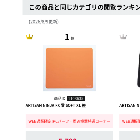
この商品と同じカテゴリの閲覧ランキ
(2026/8/9更新)
1
位
商品ID
1103635
ARTISAN NINJA FX 零 SOFT XL 橙
ARTISAN 
WEB通販限定!PCパーツ・周辺機器特選コーナー
WEB通販