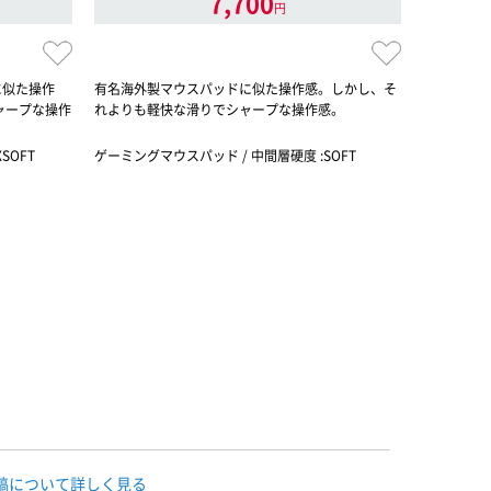
7,700
円
ドに似た操作
有名海外製マウスパッドに似た操作感。しかし、そ
FX-ZR-
ャープな操作
れよりも軽快な滑りでシャープな操作感。
作感。しか
操作感。
SOFT
ゲーミングマウスパッド / 中間層硬度 :SOFT
ゲーミングマ
稿について詳しく見る