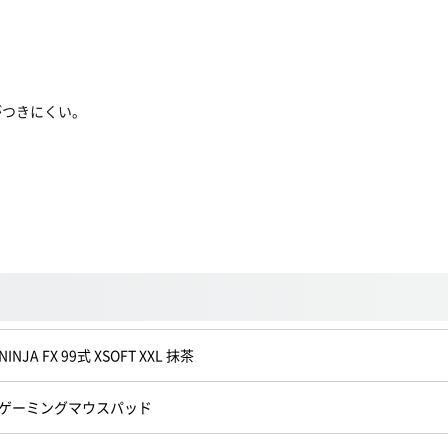
がつきにくい。
NINJA FX 99式 XSOFT XXL 抹茶
ゲーミングマウスパッド