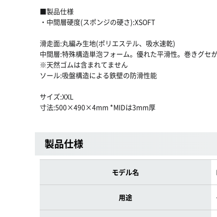
■製品仕様
・中間層硬度(スポンジの硬さ):XSOFT
滑走面:丸編み生地(ポリエステル、吸水速乾)
中間層:特殊構造単泡フォーム。優れた平滑性。巻きグセ
※天然ゴムは含まれてません
ソール:吸盤構造による鉄壁の防滑性能
サイズ:XXL
寸法:500×490×4mm *MIDは3mm厚
製品仕様
モデル名
用途