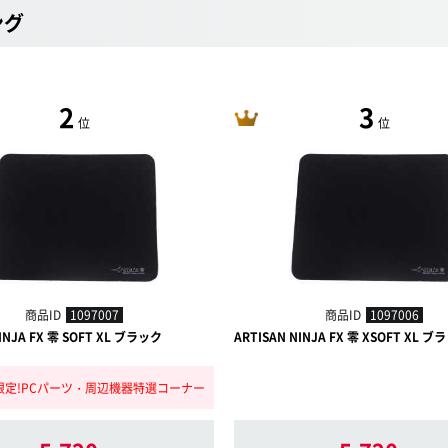
ング
2
3
位
位
商品ID
1097007
商品ID
1097006
NINJA FX 零 SOFT XL ブラック
ARTISAN NINJA FX 零 XSOFT XL ブ
限定!PCパーツ・周辺機器特選コーナー