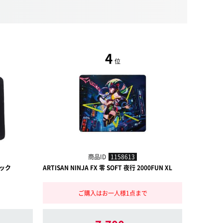
4
位
商品ID
1158613
ラック
ARTISAN NINJA FX 零 SOFT 夜行 2000FUN XL
ARTISAN 
ご購入はお一人様1点まで