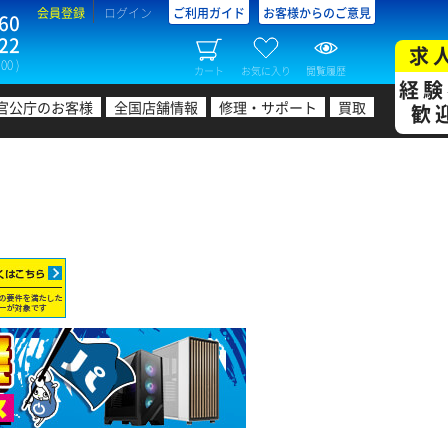
会員登録
ログイン
ご利用ガイド
お客様からのご意見
60
22
求
00 )
カート
お気に入り
閲覧履歴
経験
官公庁のお客様
全国店舗情報
修理・サポート
買取
歓