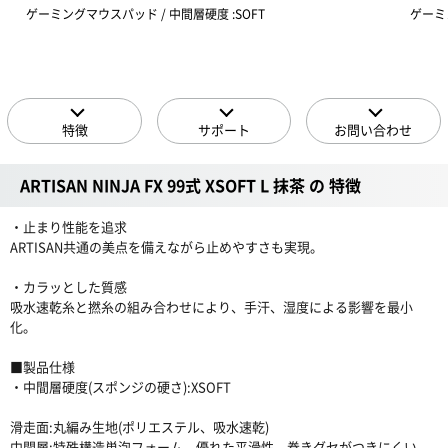
ゲーミングマウスパッド / 中間層硬度 :SOFT
ゲーミ
特徴
サポート
お問い合わせ
ARTISAN NINJA FX 99式 XSOFT L 抹茶 の 特徴
・止まり性能を追求
ARTISAN共通の美点を備えながら止めやすさも実現。
・カラッとした質感
吸水速乾糸と撚糸の組み合わせにより、手汗、湿度による影響を最小
化。
■製品仕様
・中間層硬度(スポンジの硬さ):XSOFT
滑走面:丸編み生地(ポリエステル、吸水速乾)
中間層:特殊構造単泡フォーム。優れた平滑性。巻きグセがつきにくい。