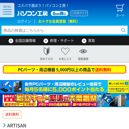
コスパで選ぼう！パソコン工房！
MENU
ご利用ガイド
カート
ログイン
おトクな会員登録（無料）
全国店舗情報
修理・サポート
買取
初めての方
お気に入り
閲覧履歴
PCパーツ・周辺機器 5,000円以上の商品で
送料無料
送料無料
ARTISAN