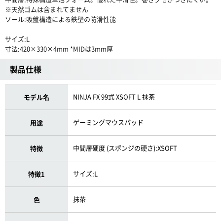
※天然ゴムは含まれてません
ソール:吸盤構造による鉄壁の防滑性能
サイズ:L
寸法:420×330×4mm *MIDは3mm厚
製品仕様
NINJA FX 99式 XSOFT L 抹茶
モデル名
ゲーミングマウスパッド
用途
中間層硬度 (スポンジの硬さ):XSOFT
特徴
サイズ:L
特徴1
抹茶
色