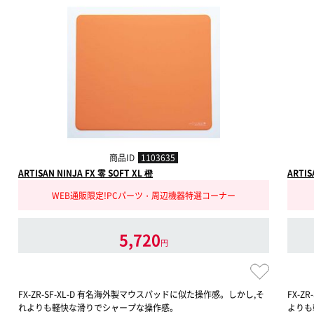
商品ID
1103635
ARTISAN NINJA FX 零 SOFT XL 橙
ARTIS
WEB通販限定!PCパーツ・周辺機器特選コーナー
5,720
円
FX-ZR-SF-XL-D 有名海外製マウスパッドに似た操作感。しかし,そ
FX-
れよりも軽快な滑りでシャープな操作感。
よりも