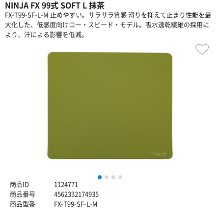
NINJA FX 99式 SOFT L 抹茶
FX-T99-SF-L-M 止めやすい。サラサラ質感 滑りを抑えて止まり性能を最
大化した、低感度向けロー・スピード・モデル。吸水速乾繊維の採用に
より、汗による影響を低減。
1
2
3
4
商品ID
1124771
商品番号
4562332174935
商品型番
FX-T99-SF-L-M