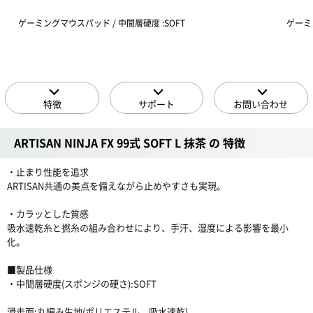
ゲーミングマウスパッド / 中間層硬度 :SOFT
ゲーミ
特徴
サポート
お問い合わせ
ARTISAN NINJA FX 99式 SOFT L 抹茶 の 特徴
・止まり性能を追求
ARTISAN共通の美点を備えながら止めやすさも実現。
・カラッとした質感
吸水速乾糸と撚糸の組み合わせにより、手汗、湿度による影響を最小
化。
■製品仕様
・中間層硬度(スポンジの硬さ):SOFT
滑走面:丸編み生地(ポリエステル、吸水速乾)