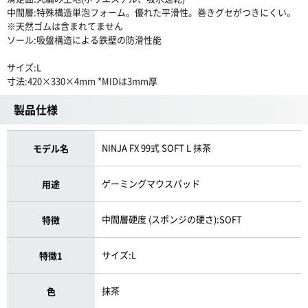
中間層:特殊構造単泡フォーム。優れた平滑性。巻きグセがつきにくい。
※天然ゴムは含まれてません
ソール:吸盤構造による鉄壁の防滑性能
サイズ:L
寸法:420×330×4mm *MIDは3mm厚
製品仕様
NINJA FX 99式 SOFT L 抹茶
モデル名
ゲーミングマウスパッド
用途
中間層硬度 (スポンジの硬さ):SOFT
特徴
サイズ:L
特徴1
抹茶
色