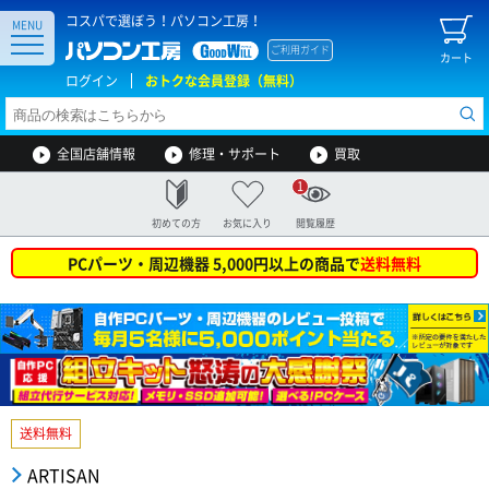
コスパで選ぼう！パソコン工房！
MENU
ご利用ガイド
カート
ログイン
おトクな会員登録（無料）
全国店舗情報
修理・サポート
買取
1
初めての方
お気に入り
閲覧履歴
PCパーツ・周辺機器 5,000円以上の商品で
送料無料
送料無料
ARTISAN