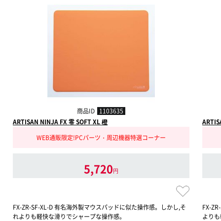
商品ID
1103635
ARTISAN NINJA FX 零 SOFT XL 橙
ARTIS
WEB通販限定!PCパーツ・周辺機器特選コーナー
5,720
円
FX-ZR-SF-XL-D 有名海外製マウスパッドに似た操作感。しかし,そ
FX-
れよりも軽快な滑りでシャープな操作感。
よりも