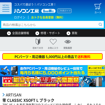
コスパで選ぼう！パソコン工房！
MENU
ご利用ガイド
カート
ログイン
おトクな会員登録（無料）
全国店舗情報
修理・サポート
買取
初めての方
お気に入り
閲覧履歴
PCパーツ・周辺機器 5,000円以上の商品で
送料無料
ARTISAN
零 CLASSIC XSOFT L ブラック
ZRC-XS-L-B 有名海外製マウスパッドに似た操作感。しかし、それよりも