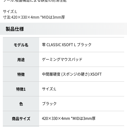
サイズ:L
寸法:420×330×4mm *MIDは3mm厚
製品仕様
零 CLASSIC XSOFT L ブラック
モデル名
ゲーミングマウスパッド
用途
中間層硬度 (スポンジの硬さ):XSOFT
特徴
サイズ:L
特徴1
ブラック
色
420×330×4mm *MIDは3mm厚
商品サイズ