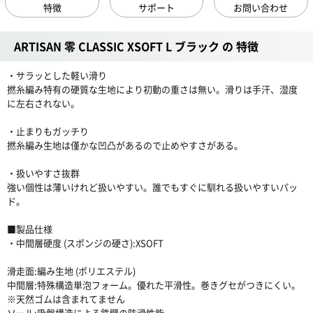
特徴
サポート
お問い合わせ
ARTISAN 零 CLASSIC XSOFT L ブラック の 特徴
・サラッとした軽い滑り
撚糸編み特有の硬質な生地により初動の重さは無い。滑りは手汗、湿度
に左右されない。
・止まりもガッチり
撚糸編み生地は僅かな凹凸があるので止めやすさがある。
・扱いやすさ抜群
強い個性は薄いけれど扱いやすい。誰でもすぐに馴れる扱いやすいパッ
ド。
■製品仕様
・中間層硬度 (スポンジの硬さ):XSOFT
滑走面:編み生地 (ポリエステル)
中間層:特殊構造単泡フォーム。優れた平滑性。巻きグセがつきにくい。
※天然ゴムは含まれてません
ソール:吸盤構造による鉄壁の防滑性能