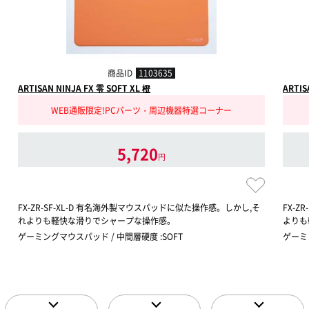
商品ID
1103635
ARTISAN NINJA FX 零 SOFT XL 橙
ARTIS
WEB通販限定!PCパーツ・周辺機器特選コーナー
5,720
円
FX-ZR-SF-XL-D 有名海外製マウスパッドに似た操作感。しかし,そ
FX-
れよりも軽快な滑りでシャープな操作感。
よりも
ゲーミングマウスパッド / 中間層硬度 :SOFT
ゲーミ