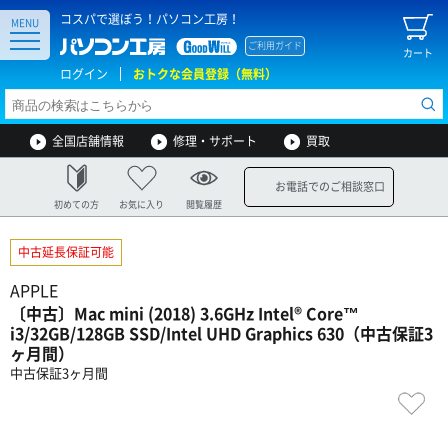
コスパで選ぼう！パソコン工房！
MENU
ご利用ガイド
カート
ログイン
おトクな会員登録（無料）
全国店舗情報
修理・サポート
買取
お電話でのご相談窓口
初めての方
お気に入り
閲覧履歴
中古延長保証可能
APPLE
〔中古〕Mac mini (2018) 3.6GHz Intel® Core™
i3/32GB/128GB SSD/Intel UHD Graphics 630（中古保証3
ヶ月間）
中古保証3ヶ月間