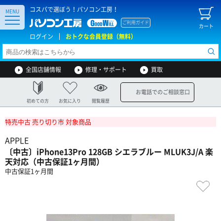
コスパで選ぼう！パソコン工房！
MENU
ご利用ガイド
カート
ログイン
おトクな会員登録（無料）
全国店舗情報
修理・サポート
買取
お電話でのご相談窓口
初めての方
お気に入り
閲覧履歴
特売中古 売り切り市 対象商品
APPLE
〔中古〕iPhone13Pro 128GB シエラブルー MLUK3J/A 楽
天対応（中古保証1ヶ月間）
中古保証1ヶ月間