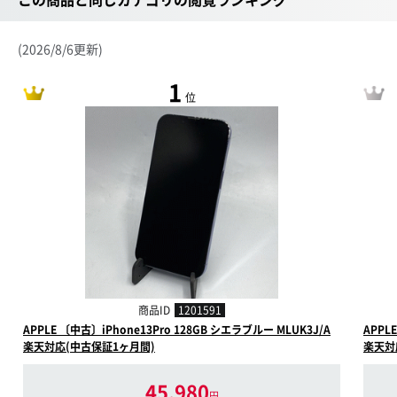
(2026/8/6更新)
1
位
商品ID
1201591
APPLE 〔中古〕iPhone13Pro 128GB シエラブルー MLUK3J/A
APPL
楽天対応(中古保証1ヶ月間)
楽天対
45,980
円