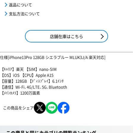
返品について
支払方法について
店舗在庫はこちら
仕様[iPhone13Pro 128GB シエラブルー MLUK3J/A 楽天対応]
【ｷｬﾘｱ】楽天 【SIM】nano-SIM
【OS】iOS 【CPU】Apple A15
【容量】128GB 【ﾃﾞｨｽﾌﾟﾚｲ】6.1ｲﾝﾁ
【通信】Wi-Fi､4G/LTE､5G､Bluetooth
【ﾒｲﾝｶﾒﾗ】1200万画素
この商品をシェア
この商品と同じカテゴリの閲覧ランキング