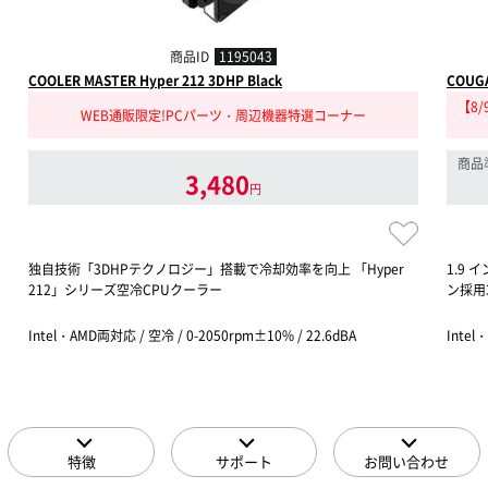
商品ID
1195043
COOLER MASTER Hyper 212 3DHP Black
COUGA
【8
WEB通販限定!PCパーツ・周辺機器特選コーナー
商品
3,480
円
独自技術「3DHPテクノロジー」搭載で冷却効率を向上 「Hyper
1.9
212」シリーズ空冷CPUクーラー
ン採用
Intel・AMD両対応 / 空冷 / 0-2050rpm±10% / 22.6dBA
Intel
特徴
サポート
お問い合わせ