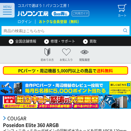
コスパで選ぼう！パソコン工房！
MENU
ご利用ガイド
カート
ログイン
おトクな会員登録（無料）
全国店舗情報
修理・サポート
買取
初めての方
お気に入り
閲覧履歴
PCパーツ・周辺機器 5,000円以上の商品で
送料無料
COUGAR
Poseidon Elite 360 ARGB
インフィニティミラーデザインの回転式水冷ヘッドを採用 ARGB 120mm