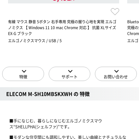
有線 マウス 静音 5ボタン 右手専用 究極の握り心地を実現 エルゴ
Blue
ノミクス 【 Windows 11 10 mac Chrome 対応 】 抗菌 XLサイズ
究極の握
EX-G ブラック
Chrom
エルゴノミクスマウス / USB / 5
エルゴノ
特徴
サポート
お問い合わせ
ELECOM M-SH10MBSKXWH の 特徴
■手になじむ、暮らしになじむエルゴノミクスマウ
ス“SHELLPHA(シェルファ)”です。
■モダンな住空間にも調和しやすい、美しい曲線とナチュラルな