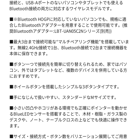
接続と、USB-Aポートのないパソコンやタブレットでも使える
Bluetooth接続の両方に対応するワイヤレスモデルです。
■※Bluetooth HOGPに対応していないパソコンでも、規格に適
合したBluetoothアダプターを用意することで使用可能です。(推
奨Bluetoothアダプター:LBT-UAN05C2Nシリーズ(別売))
■最大3台まで接続可能な“マルチペアリング機能”を搭載していま
す。無線2.4GHz接続で1台、Bluetooth接続で2台まで接続機器を
本体に保存できます。
■ボタン一つで接続先を簡単に切り替えられるため、家ではパソ
コン、外ではタブレットなど、複数のデバイスを併用している方
におすすめです。
■ホイールボタンを搭載したシンプルな3ボタンタイプです。
■手になじんで扱いやすい、スタンダードなMサイズです。
■小さい凹凸やホコリがある環境でも正確にポインターを動かせ
るBlueLEDセンサーを搭載することで、木材・樹脂・ガラス製の
デスクや、ノート、テーブルクロスの上などでも快適に操作でき
ます。
■サイズ・接続方式・ボタン数をバリエーション展開してご用意