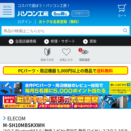
コスパで選ぼう！パソコン工房！
MENU
ご利用ガイド
カート
ログイン
おトクな会員登録（無料）
全国店舗情報
修理・サポート
買取
1
初めての方
お気に入り
閲覧履歴
PCパーツ・周辺機器 5,000円以上の商品で
送料無料
ELECOM
M-SH10MBSKXWH
マウス Bluetooth® 5.0 / 無線 2.4GHz 両対応 静音 ワイヤレスマウス 3ボタ