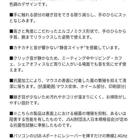
色調のデザインです。
■手に触れる部分の継ぎ目をできる限り減らし、手のひらにスッ
となじみます。
■高さと角度にこだわったエルゴノミクス形状で、手のひらから
手首、腕までリラックスした姿勢で使えます。
■カチカチと音が響かない“静音スイッチ”を搭載しています。
■クリック音が静かなため、ミーティング中やリビング・カフ
ェ、シェアオフィスなど周りに人がいる場面でも音を気にせず使
えます。
■抗菌加工により、マウスの表面に付着した菌の繁殖を抑えて清
潔に保ちます。(抗菌範囲:マウス筐体、ホイール部分、印刷部分)
■継ぎ目が少ないため汚れやホコリが溜まりにくく、お掃除がし
やすい設計です。
■※こちらの製品は表面上における細菌の増殖を抑制、あるいは
阻害する性能を有したもので、JSA(財団法人日本規格協会)が定め
る抗菌性試験に準拠したものです。
■パソコンのUSB-Aポートにレシーバーを挿すだけの無線2.4GHz