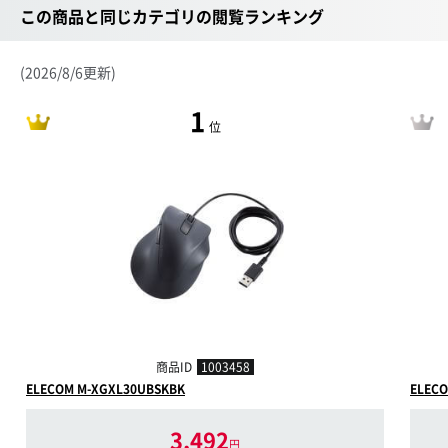
この商品と同じカテゴリの閲覧ランキング
(2026/8/6更新)
1
位
商品ID
1003458
ELECOM M-XGXL30UBSKBK
ELECO
3,492
円