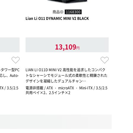
商品ID
1168300
Lian Li O11 DYNAMIC MINI V2 BLACK
HYTE Y70 
予約
13,109
円
タワー型PC
LIAN LI O11D MINI V2 高性能を追求したコンパク
ピラーレス
、Auto-
トなシャーシでモジュール式の柔軟性と精錬された
らみこ」限
デザインを凝縮したデュアルチャン…
 / 3.5/2.5
電源非搭載 / ATX ・ microATX ・ Mini-ITX / 3.5/2.5
電源非搭載 / E
共用ベイ×2、2.5インチ×2
/ 3.5/2.