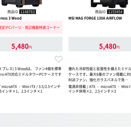
商品ID
1148763
商品ID
1155454
press 3 Wood
MSI MAG FORGE 130A AIRFLOW
限定!PCパーツ・周辺機器特選コーナー
5,480
5,480
円
円
(サイプレス) 3 Woodは、 ファン4個を標準
優れた冷却性能と拡張性を備えたミドル
cro-ATX対応ミドルタワーPCケースです
ケースです。最大8基のファン搭載に対応し
RGBファン、強化ガラスパネルで見…
icroATX ・ Mini-ITX / 3.5/2.5インチ
電源非搭載 / ATX ・ microATX ・ Mini-ITX
.5インチ×1、2.5インチ×1
インチ併用×2、2.5インチ×3