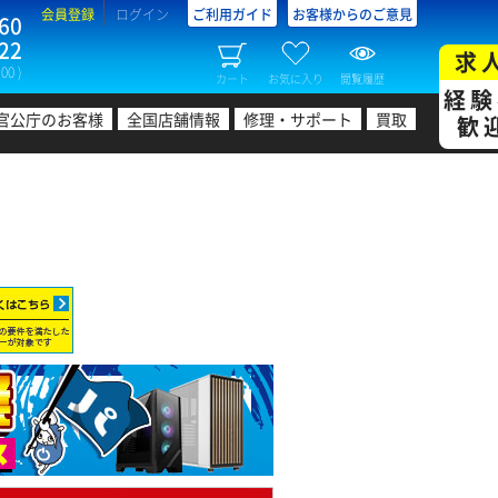
会員登録
ログイン
ご利用ガイド
お客様からのご意見
60
22
求
00 )
カート
お気に入り
閲覧履歴
経験
官公庁のお客様
全国店舗情報
修理・サポート
買取
歓