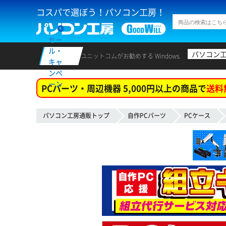
コスパで選ぼう！パソコン工房！
セー
ル・
パソコン
ユニットコムがお勧めする Windows.
キャ
ンペ
ーン
PCパーツ・周辺機器 5,000円以上の商品で
送料
パソコン工房通販トップ
自作PCパーツ
PCケース