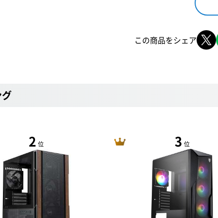
この商品をシェア
ング
2
3
位
位