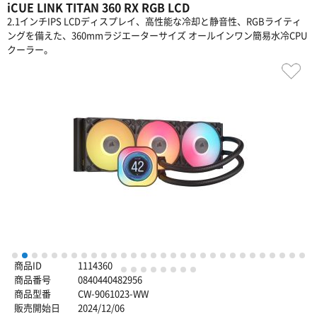
iCUE LINK TITAN 360 RX RGB LCD
2.1インチIPS LCDディスプレイ、高性能な冷却と静音性、RGBライティ
ングを備えた、360mmラジエーターサイズ オールインワン簡易水冷CPU
クーラー。
1
2
3
4
5
6
7
8
9
10
11
12
13
14
15
16
17
18
19
20
21
22
23
24
25
26
27
28
29
30
商品ID
1114360
31
32
33
34
35
36
37
38
商品番号
0840440482956
商品型番
CW-9061023-WW
販売開始日
2024/12/06