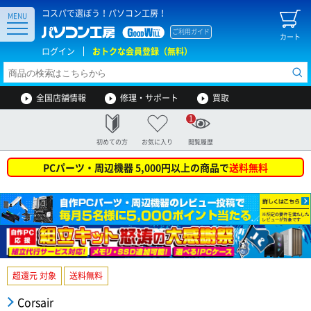
コスパで選ぼう！パソコン工房！
MENU
ご利用ガイド
カート
ログイン
おトクな会員登録（無料）
全国店舗情報
修理・サポート
買取
1
初めての方
お気に入り
閲覧履歴
PCパーツ・周辺機器 5,000円以上の商品で
送料無料
超還元 対象
送料無料
Corsair