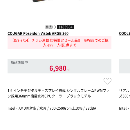
商品ID
1183984
COUGAR Poseidon Vistek ARGB 360
COOLE
【8/9-8/14】チラシ連動 店舗限定セール品!! ※WEBでのご購
入はお一人様1点まで
商品準備中
6,980
円
1.9 インチデジタルディスプレイ搭載 シングルフレームPWMファ
リアルタ
ン採用360mm簡易水冷CPUクーラー ブラックモデル
ズ36
Intel・AMD両対応 / 水冷 / 700-2500rpm±10% / 38dBA
Intel