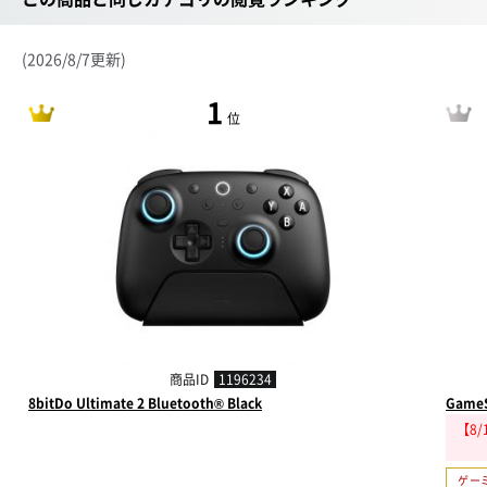
(2026/8/7更新)
1
位
商品ID
1196234
8bitDo Ultimate 2 Bluetooth® Black
GameS
【8
ゲー